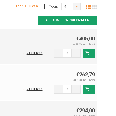
Toon 1 - 3 van 3
Toon:
4
ALLES IN DE WINKELWAGEN
€405,00
(€490,05 Incl. btw)
-
+
VARIANTS
€262,79
(€317,98 Incl. btw)
-
+
VARIANTS
€294,00