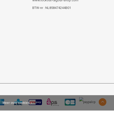
www.lockout-tagout-shop.com
BTW-nr : NL858474244B01
Meer over cookies »