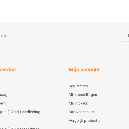
gen
service
Mijn account
Registreren
vraag
Mijn bestellingen
teem
Mijn tickets
gout (LOTO) Handleiding
Mijn verlanglijst
i
Vergelijk producten