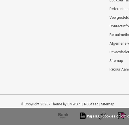
Lockout Ta
Referenties
Veelgesteld
Contactinfor
Betaalmeth
Algemene 
Privacybele
Sitemap
Retour Aan
© Copyright 2026 - Theme by
DMWS.nl
|
RSS-feed
|
Sitemap
Wij slaan cookies op om o
Lockout-tagout-shop
9
/
10
-
48
beoordelingen op
Kiyoh