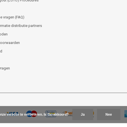
gout (LOTO) Procedures
e vragen (FAQ)
matie distributie partners
oden
voorwaarden
id
vragen
nze website te verbeteren. Is dat akkoord?
Ja
Nee