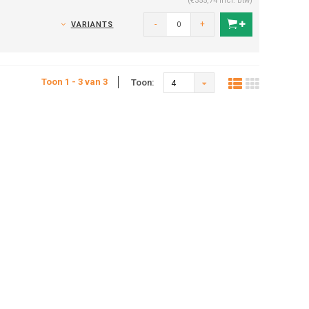
(€355,74 Incl. btw)
-
+
VARIANTS
Toon 1 - 3 van 3
Toon:
4