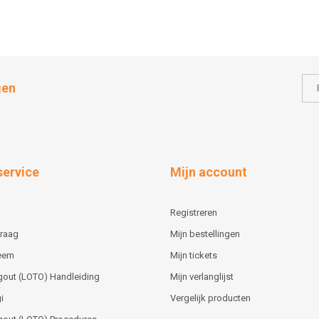
gen
service
Mijn account
Registreren
vraag
Mijn bestellingen
teem
Mijn tickets
gout (LOTO) Handleiding
Mijn verlanglijst
i
Vergelijk producten