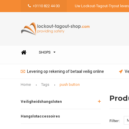
+3110 822 44 00
Uw Lockout-Tagout-Tryout lever
SHOPS
Levering op rekening of betaal veilig online
Ve
Home
Tags
push button
Prod
Veiligheidshangsloten
Hangslotaccessoires
M
Filter: