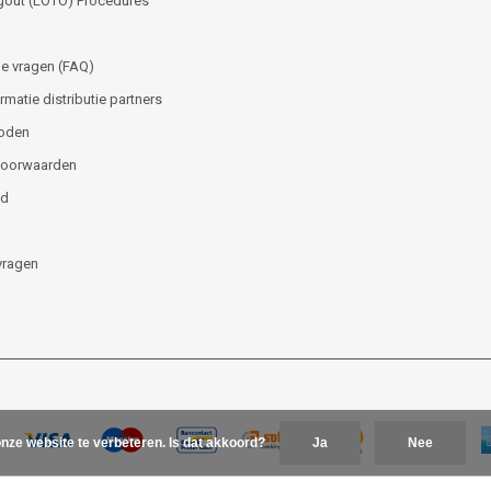
gout (LOTO) Procedures
e vragen (FAQ)
matie distributie partners
oden
voorwaarden
id
vragen
nze website te verbeteren. Is dat akkoord?
Ja
Nee