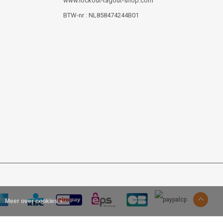
www.lockout-tagout-shop.com
BTW-nr : NL858474244B01
Meer over cookies »