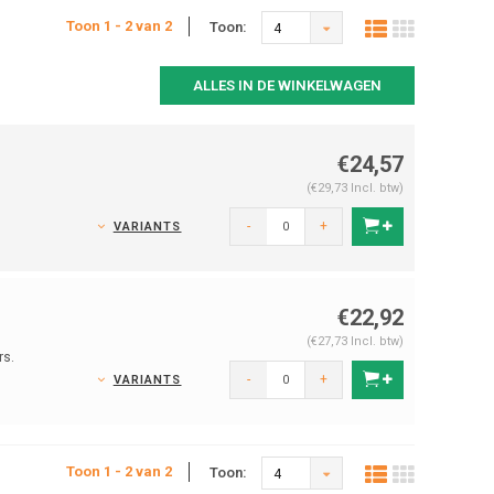
Toon 1 - 2 van 2
Toon:
4
ALLES IN DE WINKELWAGEN
€24,57
(€29,73 Incl. btw)
-
+
VARIANTS
€22,92
(€27,73 Incl. btw)
rs.
-
+
VARIANTS
Toon 1 - 2 van 2
Toon:
4