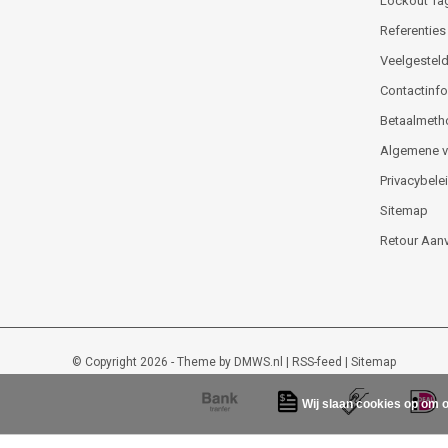
Lockout Ta
Referenties
Veelgesteld
Contactinfor
Betaalmeth
Algemene 
Privacybele
Sitemap
Retour Aan
© Copyright 2026 - Theme by
DMWS.nl
|
RSS-feed
|
Sitemap
Wij slaan cookies op om o
Lockout-tagout-shop
9
/
10
-
48
beoordelingen op
Kiyoh