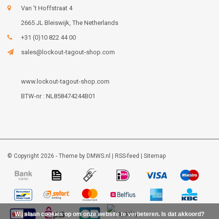
Van 't Hoffstraat 4
2665 JL Bleiswijk, The Netherlands
+31 (0)10 822 44 00
sales@lockout-tagout-shop.com
www.lockout-tagout-shop.com
BTW-nr : NL858474244B01
© Copyright 2026 - Theme by
DMWS.nl
|
RSS-feed
|
Sitemap
Wij slaan cookies op om onze website te verbeteren. Is dat akkoord?