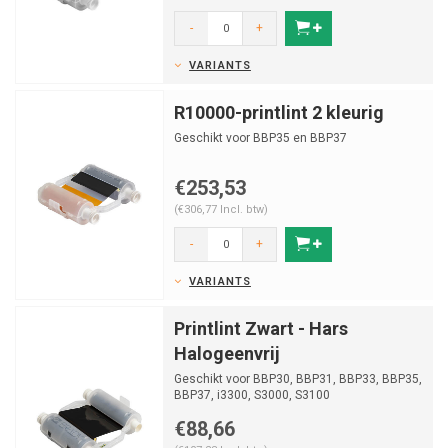
-
+
VARIANTS
R10000-printlint 2 kleurig
Geschikt voor BBP35 en BBP37
€253,53
(€306,77 Incl. btw)
-
+
VARIANTS
Printlint Zwart - Hars
Halogeenvrij
Geschikt voor BBP30, BBP31, BBP33, BBP35,
BBP37, i3300, S3000, S3100
€88,66