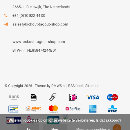
2665 JL Bleiswijk, The Netherlands
+31 (0)10 822 44 00
sales@lockout-tagout-shop.com
www.lockout-tagout-shop.com
BTW-nr : NL858474244B01
© Copyright 2026 - Theme by
DMWS.nl
|
RSS-feed
|
Sitemap
Wij slaan cookies op om onze website te verbeteren. Is dat akkoord?
Ja
Nee
Meer over cookies »