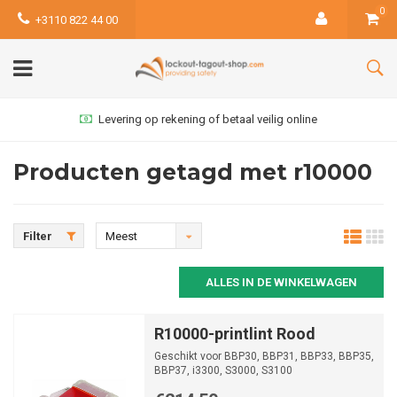
0
+3110 822 44 00
Levering op rekening of betaal veilig online
Producten getagd met r10000
Filter
Meest
bekeken
ALLES IN DE WINKELWAGEN
R10000-printlint Rood
Geschikt voor BBP30, BBP31, BBP33, BBP35,
BBP37, i3300, S3000, S3100