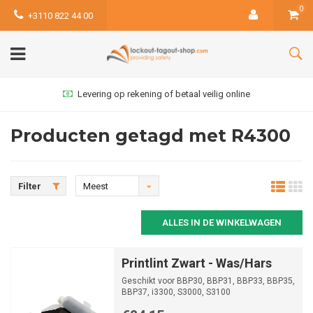
0
+3110 822 44 00
Levering op rekening of betaal veilig online
Producten getagd met R4300
Filter
Meest
bekeken
ALLES IN DE WINKELWAGEN
Printlint Zwart - Was/Hars
Geschikt voor BBP30, BBP31, BBP33, BBP35,
BBP37, i3300, S3000, S3100