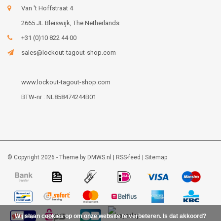
Van 't Hoffstraat 4
2665 JL Bleiswijk, The Netherlands
+31 (0)10 822 44 00
sales@lockout-tagout-shop.com
www.lockout-tagout-shop.com
BTW-nr : NL858474244B01
© Copyright 2026 - Theme by
DMWS.nl
|
RSS-feed
|
Sitemap
Wij slaan cookies op om onze website te verbeteren. Is dat akkoord?