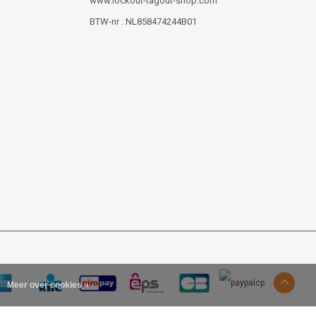
www.lockout-tagout-shop.com
BTW-nr : NL858474244B01
Meer over cookies »