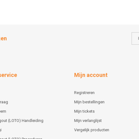
gen
service
Mijn account
Registreren
vraag
Mijn bestellingen
teem
Mijn tickets
gout (LOTO) Handleiding
Mijn verlanglijst
i
Vergelijk producten