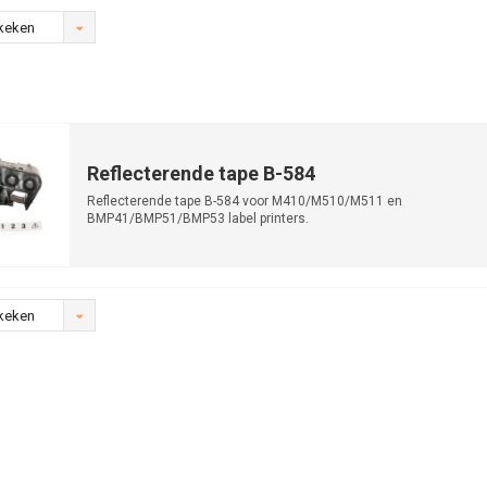
keken
Reflecterende tape B-584
Reflecterende tape B-584 voor M410/M510/M511 en
BMP41/BMP51/BMP53 label printers.
keken