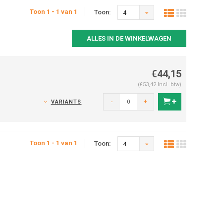
Toon 1 - 1 van 1
Toon:
4
ALLES IN DE WINKELWAGEN
€44,15
(€53,42 Incl. btw)
-
+
VARIANTS
Toon 1 - 1 van 1
Toon:
4