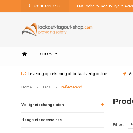
+3110 822 44 00
Uw Lockout-Tagout-Tryout lever
SHOPS
Levering op rekening of betaal veilig online
Ve
Home
Tags
reflecterend
Prod
Veiligheidshangsloten
Hangslotaccessoires
M
Filter: