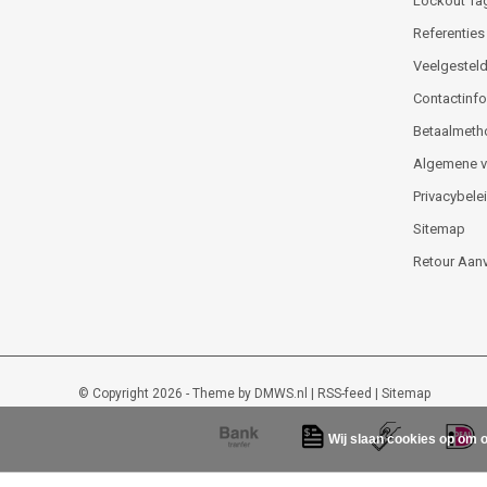
Lockout Ta
Referenties
Veelgesteld
Contactinfor
Betaalmeth
Algemene 
Privacybele
Sitemap
Retour Aan
© Copyright 2026 - Theme by
DMWS.nl
|
RSS-feed
|
Sitemap
Wij slaan cookies op om o
Lockout-tagout-shop
9
/
10
-
48
beoordelingen op
Kiyoh