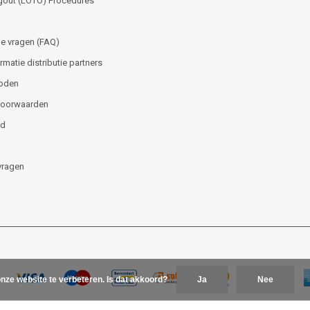
gout (LOTO) Procedures
e vragen (FAQ)
matie distributie partners
oden
voorwaarden
id
vragen
nze website te verbeteren. Is dat akkoord?
Ja
Nee