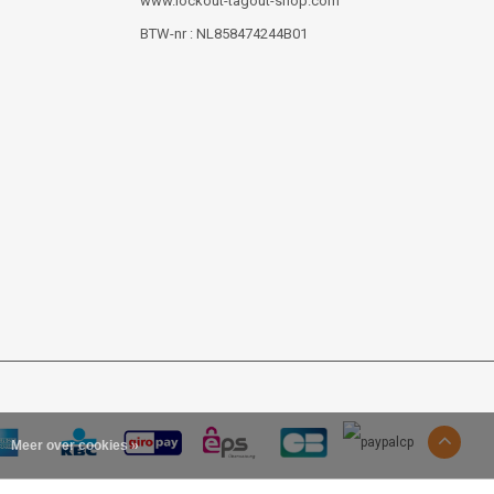
www.lockout-tagout-shop.com
BTW-nr : NL858474244B01
Meer over cookies »