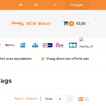
NL
€
Inloggen
€0,00
0
het onze specialisten
Vraag direct een offerte aan
Tags
Toon 1 - 0 van 0
Toon:
4