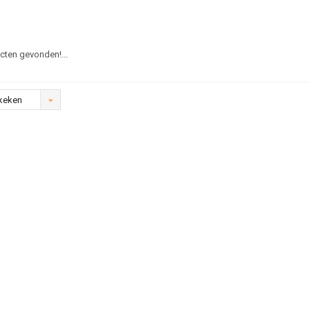
ten gevonden!...
keken