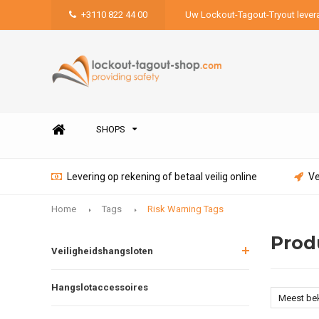
+3110 822 44 00
Uw Lockout-Tagout-Tryout lever
SHOPS
Levering op rekening of betaal veilig online
Ve
Home
Tags
Risk Warning Tags
Prod
Veiligheidshangsloten
Hangslotaccessoires
Meest be