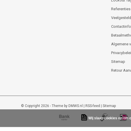
Lockout Ta
Referenties
Veelgesteld
Contactinfor
Betaalmeth
Algemene 
Privacybele
Sitemap
Retour Aan
© Copyright 2026 - Theme by
DMWS.nl
|
RSS-feed
|
Sitemap
Wij slaan cookies op om o
Lockout-tagout-shop
9
/
10
-
48
beoordelingen op
Kiyoh