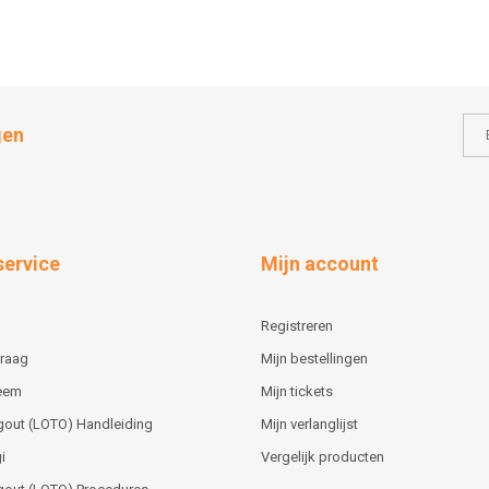
gen
service
Mijn account
Registreren
vraag
Mijn bestellingen
teem
Mijn tickets
gout (LOTO) Handleiding
Mijn verlanglijst
i
Vergelijk producten