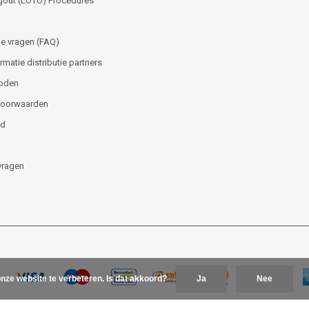
gout (LOTO) Procedures
e vragen (FAQ)
matie distributie partners
oden
voorwaarden
id
vragen
nze website te verbeteren. Is dat akkoord?
Ja
Nee