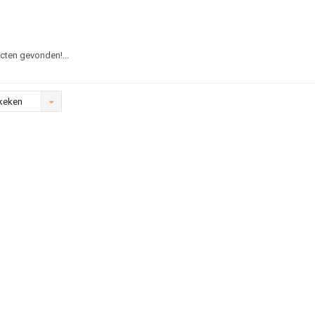
ten gevonden!...
keken