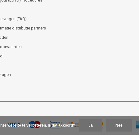
gout (LOTO) Procedures
e vragen (FAQ)
matie distributie partners
oden
voorwaarden
id
vragen
nze website te verbeteren. Is dat akkoord?
Ja
Nee