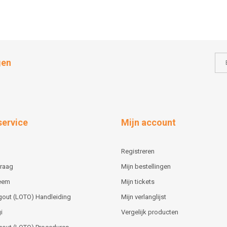
gen
service
Mijn account
Registreren
vraag
Mijn bestellingen
teem
Mijn tickets
gout (LOTO) Handleiding
Mijn verlanglijst
i
Vergelijk producten