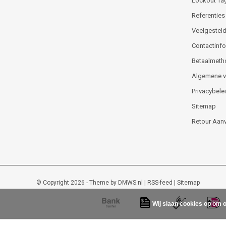
Lockout Ta
Referenties
Veelgesteld
Contactinfor
Betaalmeth
Algemene 
Privacybele
Sitemap
Retour Aan
© Copyright 2026 - Theme by
DMWS.nl
|
RSS-feed
|
Sitemap
Wij slaan cookies op om o
Lockout-tagout-shop
9
/
10
-
48
beoordelingen op
Kiyoh