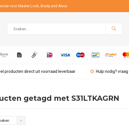
ancier voor Master Lock, Brady and Abus
el producten direct uit voorraad leverbaar
Hulp nodig? vraag 
ucten getagd met S31LTKAGRN
keken