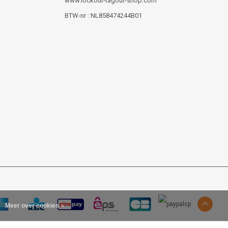
www.lockout-tagout-shop.com
BTW-nr : NL858474244B01
Meer over cookies »