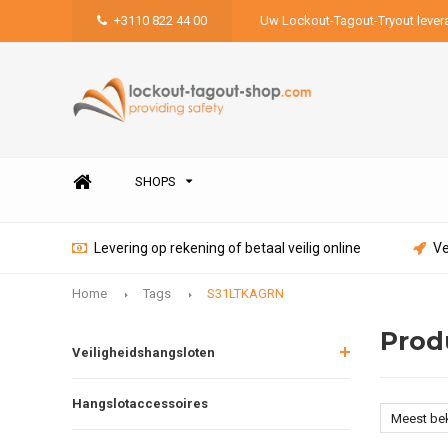
+3110 822 44 00
Uw Lockout-Tagout-Tryout lever
SHOPS
Levering op rekening of betaal veilig online
Ve
Home
Tags
S31LTKAGRN
Prod
Veiligheidshangsloten
Hangslotaccessoires
Meest be