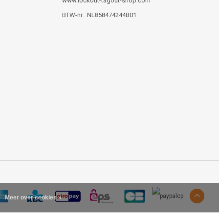
www.lockout-tagout-shop.com
BTW-nr : NL858474244B01
Meer over cookies »