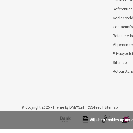
Lockout Ta
Referenties
Veelgesteld
Contactinfor
Betaalmeth
Algemene 
Privacybele
Sitemap
Retour Aan
© Copyright 2026 - Theme by
DMWS.nl
|
RSS-feed
|
Sitemap
Wij slaan cookies op om o
Lockout-tagout-shop
9
/
10
-
48
beoordelingen op
Kiyoh