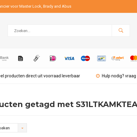
ancier voor Master Lock, Brady and Abus
el producten direct uit voorraad leverbaar
Hulp nodig? vraag 
ucten getagd met S31LTKAMKTE
keken