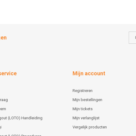
gen
service
Mijn account
Registreren
vraag
Mijn bestellingen
teem
Mijn tickets
gout (LOTO) Handleiding
Mijn verlanglijst
i
Vergelijk producten