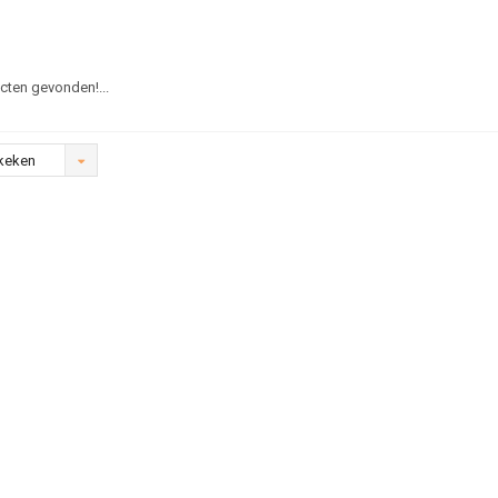
ten gevonden!...
keken