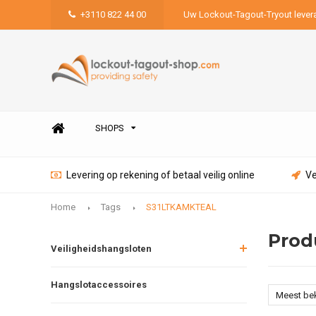
+3110 822 44 00
Uw Lockout-Tagout-Tryout lever
SHOPS
Levering op rekening of betaal veilig online
Ve
Home
Tags
S31LTKAMKTEAL
Prod
Veiligheidshangsloten
Hangslotaccessoires
Meest be