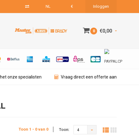
NL
€
Inloggen
€0,00
0
het onze specialisten
Vraag direct een offerte aan
AL
Toon 1 - 0 van 0
Toon:
4