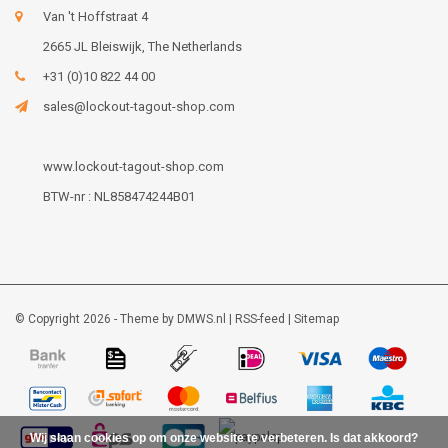
Van 't Hoffstraat 4
2665 JL Bleiswijk, The Netherlands
+31 (0)10 822 44 00
sales@lockout-tagout-shop.com
www.lockout-tagout-shop.com
BTW-nr : NL858474244B01
© Copyright 2026 - Theme by
DMWS.nl
|
RSS-feed
|
Sitemap
Wij slaan cookies op om onze website te verbeteren. Is dat akkoord?