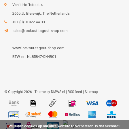
Van 't Hoffstraat 4
2665 JL Bleiswijk, The Netherlands
+31 (0)10 822 44 00
sales@lockout-tagout-shop.com
www.lockout-tagout-shop.com
BTW-nr : NL858474244B01
© Copyright 2026 - Theme by
DMWS.nl
|
RSS-feed
|
Sitemap
Wij slaan cookies op om onze website te verbeteren. Is dat akkoord?