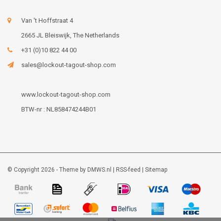
Van 't Hoffstraat 4
2665 JL Bleiswijk, The Netherlands
+31 (0)10 822 44 00
sales@lockout-tagout-shop.com
www.lockout-tagout-shop.com
BTW-nr : NL858474244B01
© Copyright 2026 - Theme by
DMWS.nl
|
RSS-feed
|
Sitemap