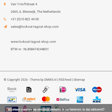
Van 't Hoffstraat 4
2665 JL Bleiswijk, The Netherlands
+31 (0)10 822 44 00
sales@lockout-tagout-shop.com
www.lockout-tagout-shop.com
BTW-nr : NL858474244B01
© Copyright 2026 - Theme by
DMWS.nl
|
RSS-feed
|
Sitemap
Wij slaan cookies op om onze website te verbeteren. Is dat akkoord?