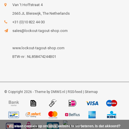
Van 't Hoffstraat 4
2665 JL Bleiswijk, The Netherlands
+31 (0)10 822 44 00
sales@lockout-tagout-shop.com
www.lockout-tagout-shop.com
BTW-nr : NL858474244B01
© Copyright 2026 - Theme by
DMWS.nl
|
RSS-feed
|
Sitemap
Wij slaan cookies op om onze website te verbeteren. Is dat akkoord?