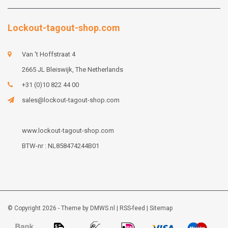
Lockout-tagout-shop.com
Van 't Hoffstraat 4
2665 JL Bleiswijk, The Netherlands
+31 (0)10 822 44 00
sales@lockout-tagout-shop.com
www.lockout-tagout-shop.com
BTW-nr : NL858474244B01
© Copyright 2026 - Theme by
DMWS.nl
|
RSS-feed
|
Sitemap