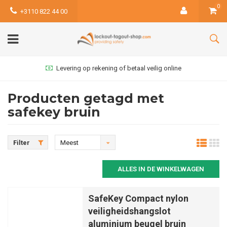
0
+3110 822 44 00
Levering op rekening of betaal veilig online
Producten getagd met
safekey bruin
Filter
Meest
bekeken
ALLES IN DE WINKELWAGEN
SafeKey Compact nylon
veiligheidshangslot
aluminium beugel bruin