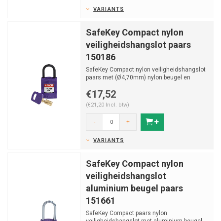
VARIANTS
SafeKey Compact nylon
veiligheidshangslot paars
150186
SafeKey Compact nylon veiligheidshangslot
paars met (Ø4,70mm) nylon beugel en
vastzittende sleutelf...
€17,52
(€21,20 Incl. btw)
-
+
VARIANTS
SafeKey Compact nylon
veiligheidshangslot
aluminium beugel paars
151661
SafeKey Compact paars nylon