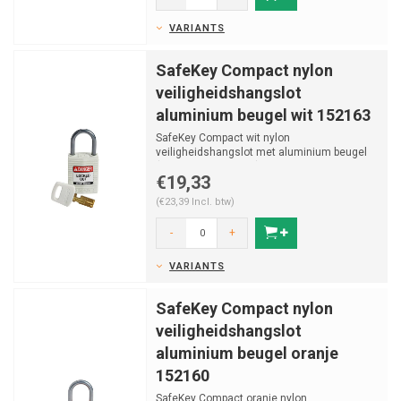
VARIANTS
SafeKey Compact nylon
veiligheidshangslot
aluminium beugel wit 152163
SafeKey Compact wit nylon
veiligheidshangslot met aluminium beugel
(Ø4,70mm, H 25mm) en vastzittend...
€19,33
(€23,39 Incl. btw)
-
+
VARIANTS
SafeKey Compact nylon
veiligheidshangslot
aluminium beugel oranje
152160
SafeKey Compact oranje nylon