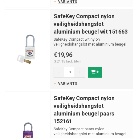
VARIANTS
SafeKey Compact nylon
veiligheidshangslot
aluminium beugel wit 151663
SafeKey Compact wit nylon
veiligheidshangslot met aluminium beugel
(Ø4,70mm, H 38mm) en vastzitten...
€19,96
(€24,15 Incl. btw)
-
+
VARIANTS
SafeKey Compact nylon
veiligheidshangslot
aluminium beugel paars
152161
SafeKey Compact paars nylon
veiligheidshangslot met aluminium beugel