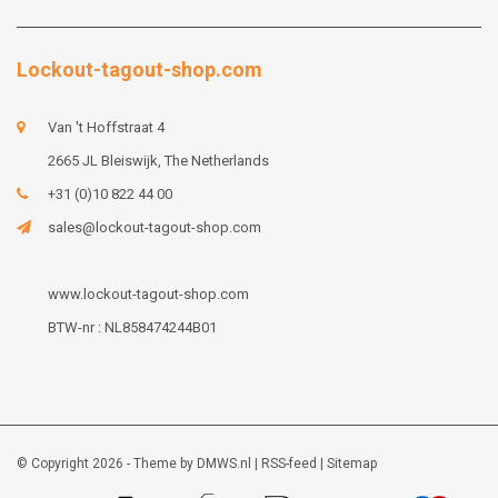
Lockout-tagout-shop.com
Van 't Hoffstraat 4
2665 JL Bleiswijk, The Netherlands
+31 (0)10 822 44 00
sales@lockout-tagout-shop.com
www.lockout-tagout-shop.com
BTW-nr : NL858474244B01
© Copyright 2026 - Theme by
DMWS.nl
|
RSS-feed
|
Sitemap