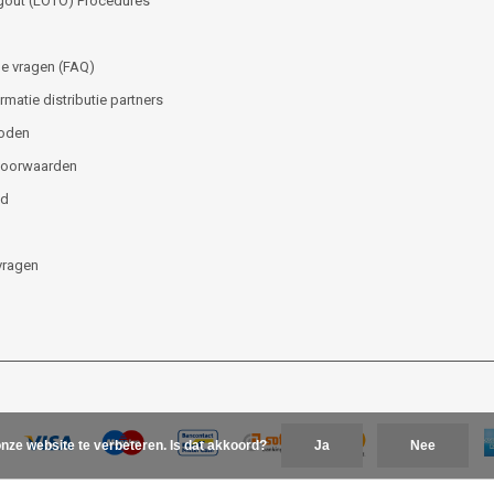
gout (LOTO) Procedures
e vragen (FAQ)
matie distributie partners
oden
voorwaarden
id
vragen
nze website te verbeteren. Is dat akkoord?
Ja
Nee