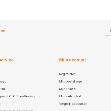
gen
service
Mijn account
Registreren
vraag
Mijn bestellingen
teem
Mijn tickets
gout (LOTO) Handleiding
Mijn verlanglijst
i
Vergelijk producten