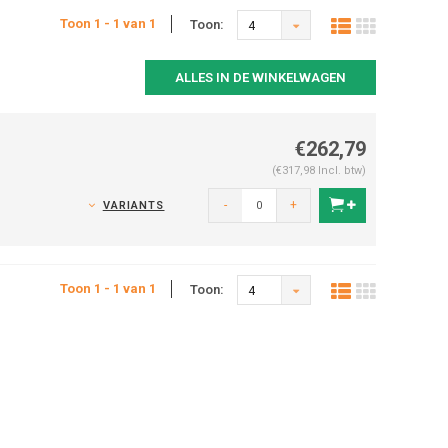
Toon 1 - 1 van 1
Toon:
4
ALLES IN DE WINKELWAGEN
€262,79
(€317,98 Incl. btw)
-
+
VARIANTS
Toon 1 - 1 van 1
Toon:
4