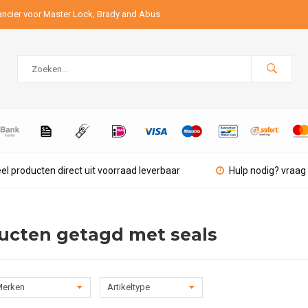
ancier voor Master Lock, Brady and Abus
el producten direct uit voorraad leverbaar
Hulp nodig? vraag 
ucten getagd met seals
erken
Artikeltype