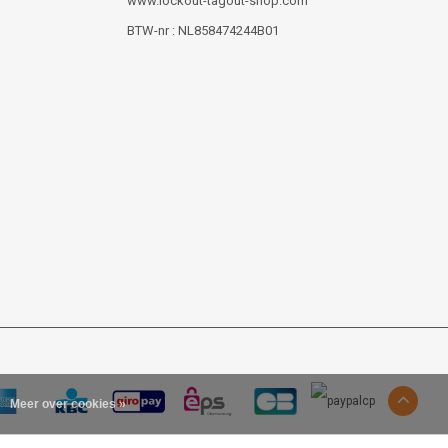
www.lockout-tagout-shop.com
BTW-nr : NL858474244B01
Meer over cookies »