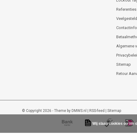
Lockout Ta
Referenties
Veelgesteld
Contactinfor
Betaalmeth
Algemene 
Privacybele
Sitemap
Retour Aan
© Copyright 2026 - Theme by
DMWS.nl
|
RSS-feed
|
Sitemap
Wij slaan cookies op om o
Lockout-tagout-shop
9
/
10
-
48
beoordelingen op
Kiyoh