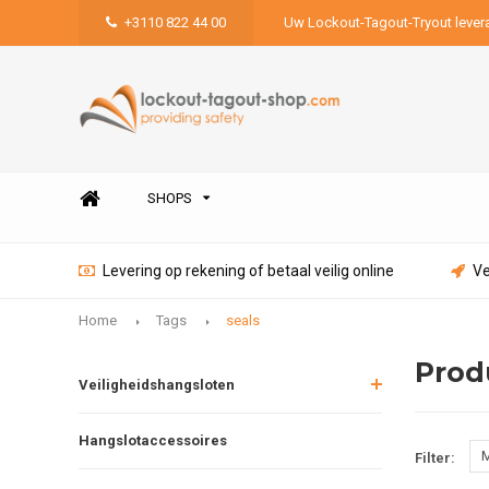
+3110 822 44 00
Uw Lockout-Tagout-Tryout lever
SHOPS
Levering op rekening of betaal veilig online
Ve
Home
Tags
seals
Prod
Veiligheidshangsloten
Hangslotaccessoires
M
Filter: