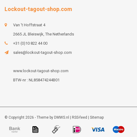
Lockout-tagout-shop.com
Van 't Hoffstraat 4
2665 JL Bleiswijk, The Netherlands
+31 (0)10 822 44 00
sales@lockout-tagout-shop.com
www.lockout-tagout-shop.com
BTW-nr : NL858474244B01
© Copyright 2026 - Theme by
DMWS.nl
|
RSS-feed
|
Sitemap