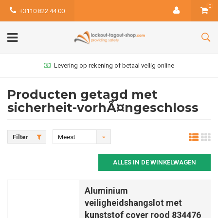
0
+3110 822 44 00
Levering op rekening of betaal veilig online
Producten getagd met
sicherheit-vorhÃ¤ngeschloss
Filter
Meest
bekeken
ALLES IN DE WINKELWAGEN
Aluminium
veiligheidshangslot met
kunststof cover rood 834476