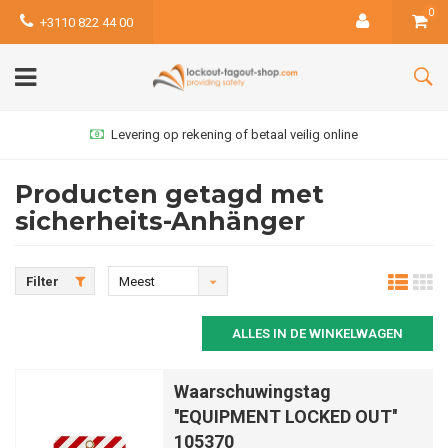
0
+3110 822 44 00
Levering op rekening of betaal veilig online
Producten getagd met
sicherheits-Anhänger
Filter
Meest
bekeken
ALLES IN DE WINKELWAGEN
Waarschuwingstag
''EQUIPMENT LOCKED OUT''
105370