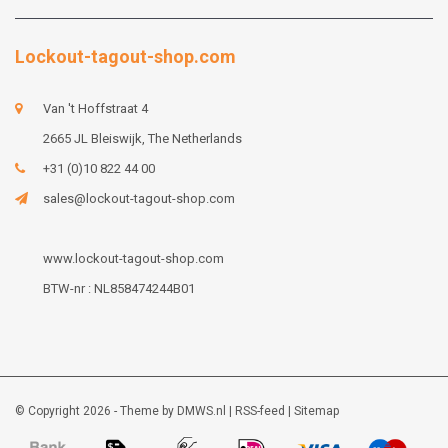
Lockout-tagout-shop.com
Van 't Hoffstraat 4
2665 JL Bleiswijk, The Netherlands
+31 (0)10 822 44 00
sales@lockout-tagout-shop.com
www.lockout-tagout-shop.com
BTW-nr : NL858474244B01
© Copyright 2026 - Theme by
DMWS.nl
|
RSS-feed
|
Sitemap