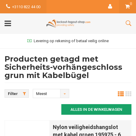
0
+3110 822 44 00
Levering op rekening of betaal veilig online
Producten getagd met
Sicherheits-vorhängeschloss
grun mit Kabelbügel
Filter
Meest
bekeken
ALLES IN DE WINKELWAGEN
Nylon veiligheidshangslot
met kabel groen 195975 - 6