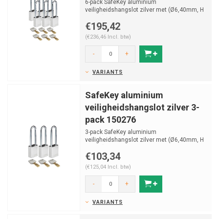
6-pack SafeKey aluminium
veiligheidshangslot zilver met (Ø6,40mm, H
76mm) gehard stalen beugel en v...
€195,42
(€236,46 Incl. btw)
-
+
VARIANTS
SafeKey aluminium
veiligheidshangslot zilver 3-
pack 150276
3-pack SafeKey aluminium
veiligheidshangslot zilver met (Ø6,40mm, H
76mm) gehard stalen beugel en v...
€103,34
(€125,04 Incl. btw)
-
+
VARIANTS