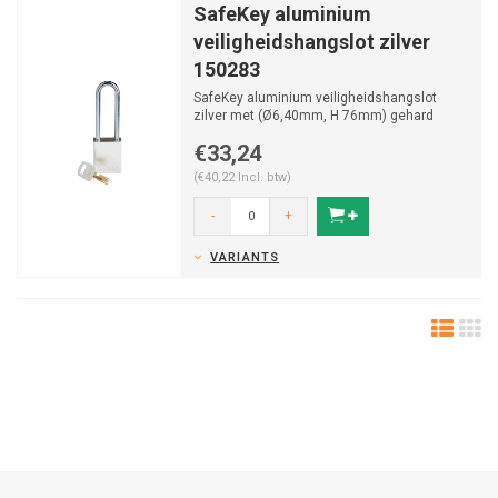
SafeKey aluminium
veiligheidshangslot zilver
150283
SafeKey aluminium veiligheidshangslot
zilver met (Ø6,40mm, H 76mm) gehard
stalen beugel en vastzitt...
€33,24
(€40,22 Incl. btw)
-
+
VARIANTS