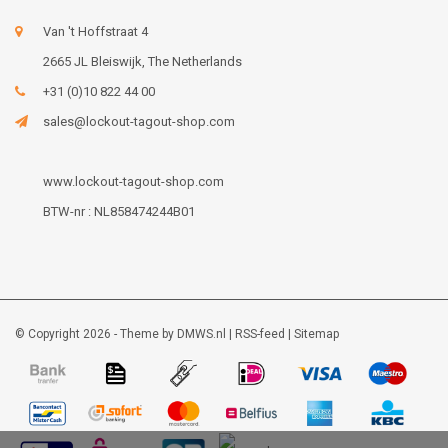
Van 't Hoffstraat 4
2665 JL Bleiswijk, The Netherlands
+31 (0)10 822 44 00
sales@lockout-tagout-shop.com
www.lockout-tagout-shop.com
BTW-nr : NL858474244B01
© Copyright 2026 - Theme by
DMWS.nl
|
RSS-feed
|
Sitemap