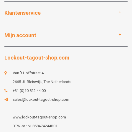
Klantenservice
Mijn account
Lockout-tagout-shop.com
Van 't Hoffstraat 4
2665 JL Bleiswijk, The Netherlands
+31 (0)10 822 44 00
sales@lockout-tagout-shop.com
www.lockout-tagout-shop.com
BTW-nr : NL858474244B01