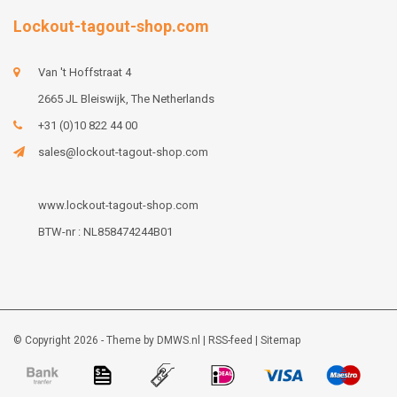
Lockout-tagout-shop.com
Van 't Hoffstraat 4
2665 JL Bleiswijk, The Netherlands
+31 (0)10 822 44 00
sales@lockout-tagout-shop.com
www.lockout-tagout-shop.com
BTW-nr : NL858474244B01
© Copyright 2026 - Theme by
DMWS.nl
|
RSS-feed
|
Sitemap