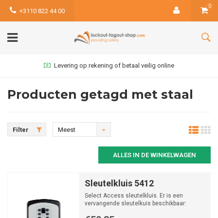
0
+3110 822 44 00
Levering op rekening of betaal veilig online
Producten getagd met staal
Filter
Meest
bekeken
ALLES IN DE WINKELWAGEN
Sleutelkluis 5412
Select Access sleutelkluis. Er is een
vervangende sleutelkuis beschikbaar:
Master Lock Sleutelkluis...