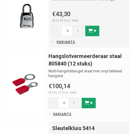
€43,30
(€52,39 Incl. btw)
-
+
VARIANTS
Hangslotvermeerderaar staal
805840 (12 stuks)
Multi-hangslotbeugel staal met vinyl bekleed
hangslot.
€100,14
(€121,17 Incl. btw)
-
+
VARIANTS
Sleutelkluis 5414