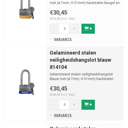
met (ø 7mm, H 51mm) hardstalen beugel en
vastzittende s...
€30,45
(€36,84 Incl. btw)
-
+
VARIANTS
Gelamineerd stalen
veiligheidshangslot blauw
814104
Gelamineerd stalen veiligheidshangslot
blauw met (ø 7mm, H 51mm) hardstalen
beugel en vastzittende ...
€30,45
(€36,84 Incl. btw)
-
+
VARIANTS