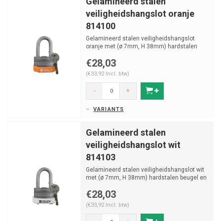
Gelamineerd stalen
veiligheidshangslot oranje
814100
Gelamineerd stalen veiligheidshangslot
oranje met (ø 7mm, H 38mm) hardstalen
beugel en vastzittende...
€28,03
(€33,92 Incl. btw)
-
+
VARIANTS
Gelamineerd stalen
veiligheidshangslot wit
814103
Gelamineerd stalen veiligheidshangslot wit
met (ø 7mm, H 38mm) hardstalen beugel en
vastzittende sl...
€28,03
(€33,92 Incl. btw)