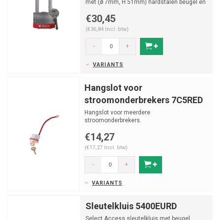
met (ø 7mm, H 51mm) hardstalen beugel en
vastzittende s...
€30,45
(€36,84 Incl. btw)
-
+
VARIANTS
Hangslot voor
stroomonderbrekers 7C5RED
Hangslot voor meerdere
stroomonderbrekers.
€14,27
(€17,27 Incl. btw)
-
+
VARIANTS
Sleutelkluis 5400EURD
Select Access sleutelkluis met beugel