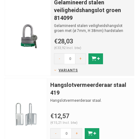
Gelamineerd stalen
veiligheidshangslot groen
814099
Gelamineerd stalen veiligheidshangslot
groen met (ø 7mm, H 38mm) hardstalen
beugel en vastzittende ...
€28,03
(€33,92 Incl. btw)
-
+
VARIANTS
Hangslotvermeerderaar staal
419
Hangslotvermeerderaar staal.
€12,57
(€15,21 Incl. btw)
-
+