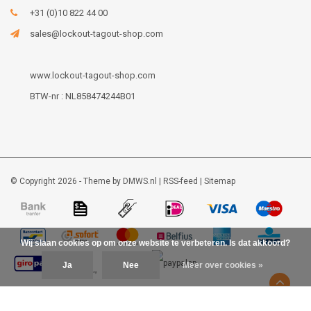
+31 (0)10 822 44 00
sales@lockout-tagout-shop.com
www.lockout-tagout-shop.com
BTW-nr : NL858474244B01
© Copyright 2026 - Theme by
DMWS.nl
|
RSS-feed
|
Sitemap
Wij slaan cookies op om onze website te verbeteren. Is dat akkoord?
Ja
Nee
Meer over cookies »
Lockout-tagout-shop
9
/
10
-
48
beoordelingen op
Kiyoh