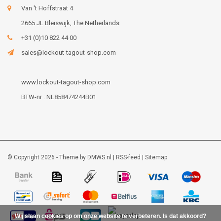
Van 't Hoffstraat 4
2665 JL Bleiswijk, The Netherlands
+31 (0)10 822 44 00
sales@lockout-tagout-shop.com
www.lockout-tagout-shop.com
BTW-nr : NL858474244B01
© Copyright 2026 - Theme by
DMWS.nl
|
RSS-feed
|
Sitemap
Wij slaan cookies op om onze website te verbeteren. Is dat akkoord?