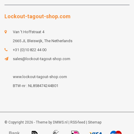
Lockout-tagout-shop.com
Van 't Hoffstraat 4
2665 JL Bleiswijk, The Netherlands
+31 (0)10 822 44 00
sales@lockout-tagout-shop.com
www.lockout-tagout-shop.com
BTW-nr : NL858474244B01
© Copyright 2026 - Theme by
DMWS.nl
|
RSS-feed
|
Sitemap