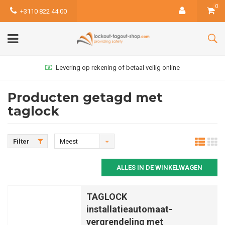
0
+3110 822 44 00
Levering op rekening of betaal veilig online
Producten getagd met
taglock
Filter
Meest
bekeken
ALLES IN DE WINKELWAGEN
TAGLOCK
installatieautomaat-
vergrendeling met