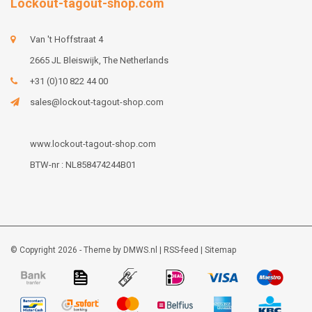
Lockout-tagout-shop.com
Van 't Hoffstraat 4
2665 JL Bleiswijk, The Netherlands
+31 (0)10 822 44 00
sales@lockout-tagout-shop.com
www.lockout-tagout-shop.com
BTW-nr : NL858474244B01
© Copyright 2026 - Theme by
DMWS.nl
|
RSS-feed
|
Sitemap