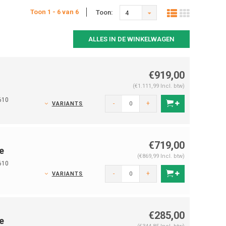
Toon 1 - 6 van 6
Toon:
4
ALLES IN DE WINKELWAGEN
€919,00
(€1.111,99 Incl. btw)
610
-
+
VARIANTS
€719,00
e
(€869,99 Incl. btw)
610
-
+
VARIANTS
€285,00
e