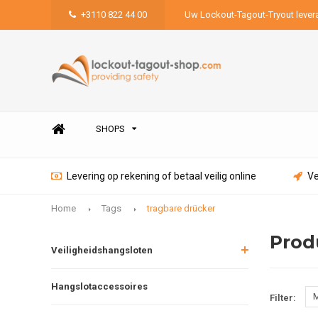
+3110 822 44 00
Uw Lockout-Tagout-Tryout lever
SHOPS
Levering op rekening of betaal veilig online
Ve
Home
Tags
tragbare drücker
Prod
Veiligheidshangsloten
Hangslotaccessoires
M
Filter: