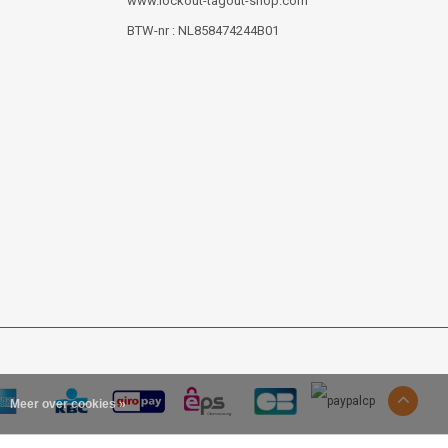
www.lockout-tagout-shop.com
BTW-nr : NL858474244B01
Meer over cookies »