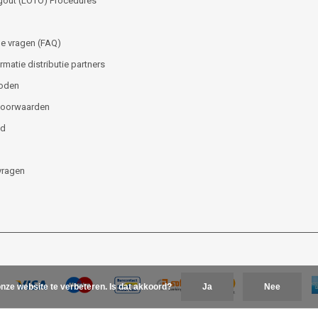
gout (LOTO) Procedures
e vragen (FAQ)
matie distributie partners
oden
voorwaarden
id
vragen
nze website te verbeteren. Is dat akkoord?
Ja
Nee