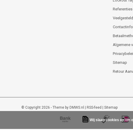
Lockout Ta
Referenties
Veelgesteld
Contactinfor
Betaalmeth
Algemene 
Privacybele
Sitemap
Retour Aan
© Copyright 2026 - Theme by
DMWS.nl
|
RSS-feed
|
Sitemap
Wij slaan cookies op om o
Lockout-tagout-shop
9
/
10
-
48
beoordelingen op
Kiyoh