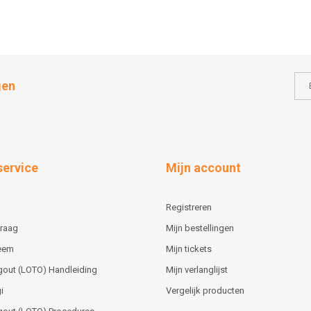
gen
service
Mijn account
Registreren
vraag
Mijn bestellingen
teem
Mijn tickets
gout (LOTO) Handleiding
Mijn verlanglijst
i
Vergelijk producten