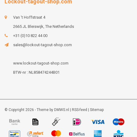
Lockout-tagout-shop.com
Van 't Hoffstraat 4
2665 JL Bleiswijk, The Netherlands
+31 (0)10 822 44 00
sales@lockout-tagout-shop.com
www.lockout-tagout-shop.com
BTW-nr : NL858474244B01
© Copyright 2026 - Theme by
DMWS.nl
|
RSS-feed
|
Sitemap