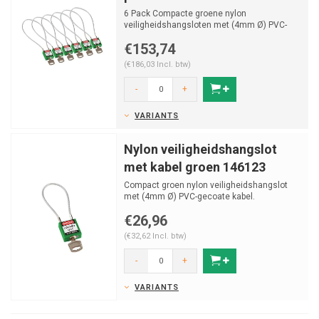
6 Pack Compacte groene nylon
veiligheidshangsloten met (4mm Ø) PVC-
gecoate kabel.
€153,74
(€186,03 Incl. btw)
-
+
VARIANTS
Nylon veiligheidshangslot
met kabel groen 146123
Compact groen nylon veiligheidshangslot
met (4mm Ø) PVC-gecoate kabel.
€26,96
(€32,62 Incl. btw)
-
+
VARIANTS