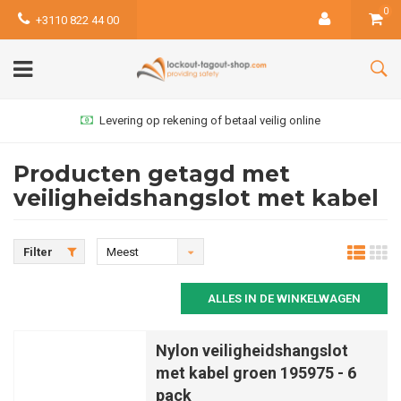
0
+3110 822 44 00
Levering op rekening of betaal veilig online
Producten getagd met
veiligheidshangslot met kabel
Filter
Meest
bekeken
ALLES IN DE WINKELWAGEN
Nylon veiligheidshangslot
met kabel groen 195975 - 6
pack