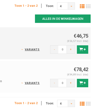
Toon 1 - 2 van 2
Toon:
4
ALLES IN DE WINKELWAGEN
€46,75
(€56,57 Incl. btw)
-
+
VARIANTS
€78,42
(€94,89 Incl. btw)
in
-
+
VARIANTS
Toon 1 - 2 van 2
Toon:
4