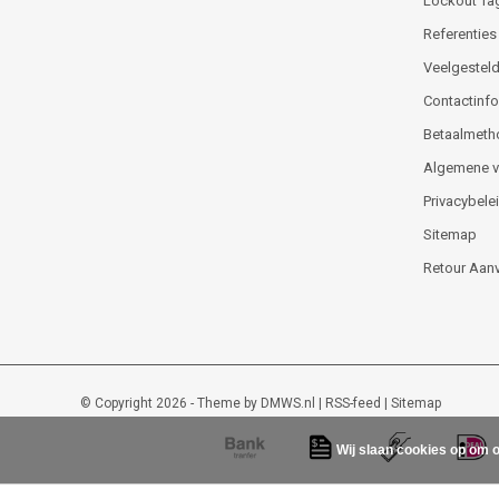
Lockout Ta
Referenties
Veelgesteld
Contactinfor
Betaalmeth
Algemene 
Privacybele
Sitemap
Retour Aan
© Copyright 2026 - Theme by
DMWS.nl
|
RSS-feed
|
Sitemap
Wij slaan cookies op om o
Lockout-tagout-shop
9
/
10
-
48
beoordelingen op
Kiyoh