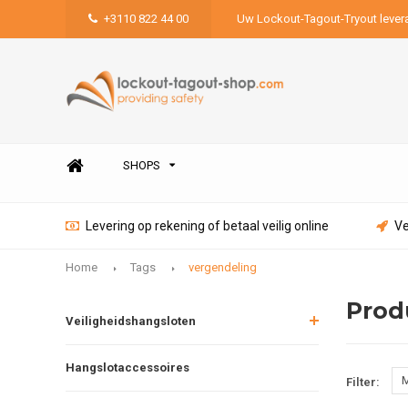
+3110 822 44 00
Uw Lockout-Tagout-Tryout lever
SHOPS
Levering op rekening of betaal veilig online
Ve
Home
Tags
vergendeling
Prod
Veiligheidshangsloten
Hangslotaccessoires
M
Filter: