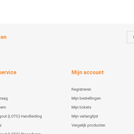
gen
service
Mijn account
Registreren
vraag
Mijn bestellingen
teem
Mijn tickets
gout (LOTO) Handleiding
Mijn verlanglijst
i
Vergelijk producten