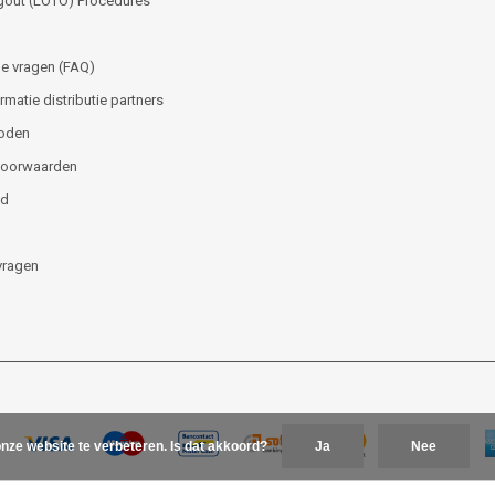
gout (LOTO) Procedures
e vragen (FAQ)
matie distributie partners
oden
voorwaarden
id
vragen
nze website te verbeteren. Is dat akkoord?
Ja
Nee