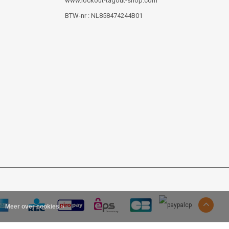
www.lockout-tagout-shop.com
BTW-nr : NL858474244B01
Meer over cookies »