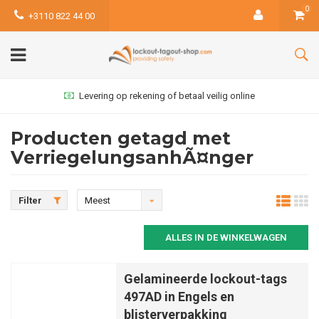
0
+3110 822 44 00
Levering op rekening of betaal veilig online
Producten getagd met
VerriegelungsanhÃ¤nger
Filter
Meest
bekeken
ALLES IN DE WINKELWAGEN
Gelamineerde lockout-tags
497AD in Engels en
blisterverpakking