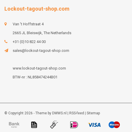
Lockout-tagout-shop.com
Van 't Hoffstraat 4
2665 JL Bleiswijk, The Netherlands
+31 (0)10 822 44 00
sales@lockout-tagout-shop.com
www.lockout-tagout-shop.com
BTW-nr : NL858474244B01
© Copyright 2026 - Theme by
DMWS.nl
|
RSS-feed
|
Sitemap