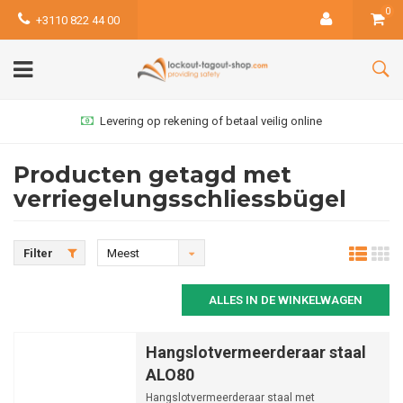
0
+3110 822 44 00
Levering op rekening of betaal veilig online
Producten getagd met
verriegelungsschliessbügel
Filter
Meest
bekeken
ALLES IN DE WINKELWAGEN
Hangslotvermeerderaar staal
ALO80
Hangslotvermeerderaar staal met