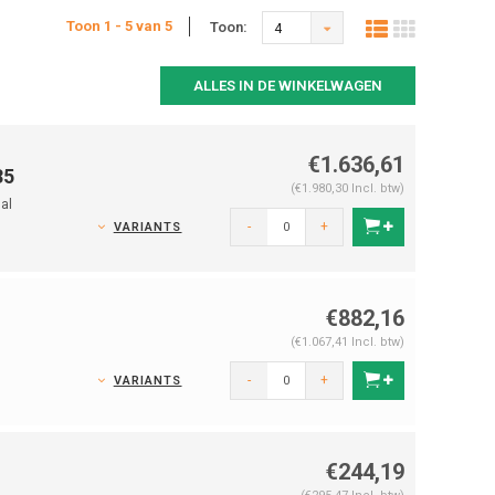
Toon 1 - 5 van 5
Toon:
4
ALLES IN DE WINKELWAGEN
€1.636,61
35
(€1.980,30 Incl. btw)
al
-
+
VARIANTS
€882,16
(€1.067,41 Incl. btw)
-
+
VARIANTS
€244,19