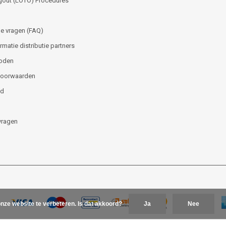
gout (LOTO) Procedures
e vragen (FAQ)
matie distributie partners
oden
voorwaarden
id
vragen
nze website te verbeteren. Is dat akkoord?
Ja
Nee