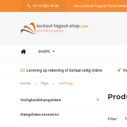
+3110 822 44 00
Uw Lockout-Tagout-Tryout lever
SHOPS
Levering op rekening of betaal veilig online
Ve
Home
Tags
visit bag
Prod
Veiligheidshangsloten
Hangslotaccessoires
M
Filter: