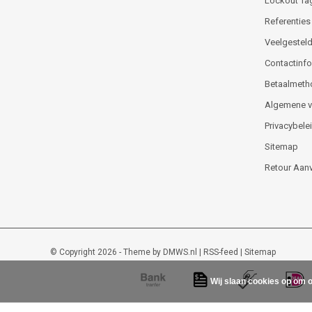
Lockout Ta
Referenties
Veelgesteld
Contactinfor
Betaalmeth
Algemene 
Privacybele
Sitemap
Retour Aan
© Copyright 2026 - Theme by
DMWS.nl
|
RSS-feed
|
Sitemap
Wij slaan cookies op om o
Lockout-tagout-shop
9
/
10
-
48
beoordelingen op
Kiyoh