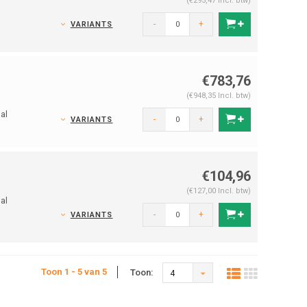
(€295,47 Incl. btw)
-
+
VARIANTS
€783,76
(€948,35 Incl. btw)
al
-
+
VARIANTS
€104,96
(€127,00 Incl. btw)
al
-
+
VARIANTS
Toon 1 - 5 van 5
Toon:
4