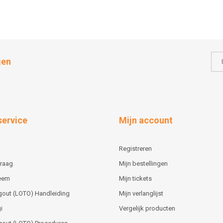
gen
service
Mijn account
Registreren
vraag
Mijn bestellingen
teem
Mijn tickets
gout (LOTO) Handleiding
Mijn verlanglijst
i
Vergelijk producten