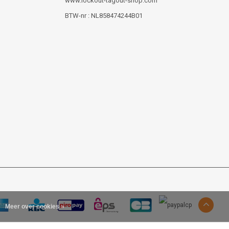
www.lockout-tagout-shop.com
BTW-nr : NL858474244B01
Meer over cookies »