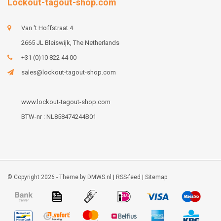
Lockout-tagout-shop.com
Van 't Hoffstraat 4
2665 JL Bleiswijk, The Netherlands
+31 (0)10 822 44 00
sales@lockout-tagout-shop.com
www.lockout-tagout-shop.com
BTW-nr : NL858474244B01
© Copyright 2026 - Theme by
DMWS.nl
|
RSS-feed
|
Sitemap