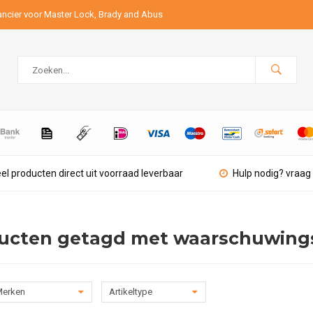
ancier voor Master Lock, Brady and Abus
el producten direct uit voorraad leverbaar
Hulp nodig? vraag 
ucten getagd met waarschuwing
erken
Artikeltype