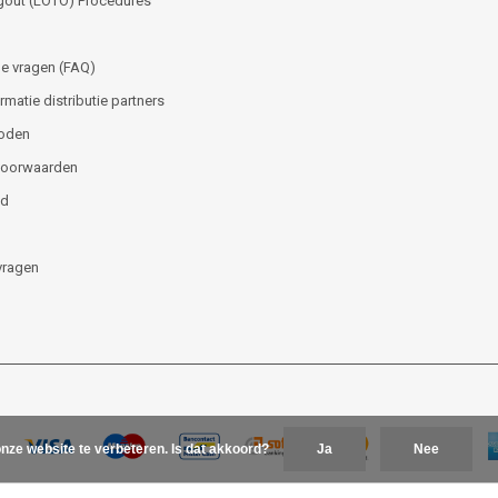
gout (LOTO) Procedures
e vragen (FAQ)
matie distributie partners
oden
voorwaarden
id
vragen
nze website te verbeteren. Is dat akkoord?
Ja
Nee