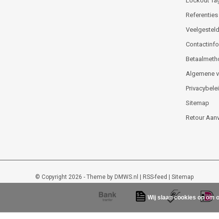
Lockout Ta
Referenties
Veelgesteld
Contactinfor
Betaalmeth
Algemene 
Privacybele
Sitemap
Retour Aan
© Copyright 2026 - Theme by
DMWS.nl
|
RSS-feed
|
Sitemap
Wij slaan cookies op om o
Lockout-tagout-shop
9
/
10
-
48
beoordelingen op
Kiyoh