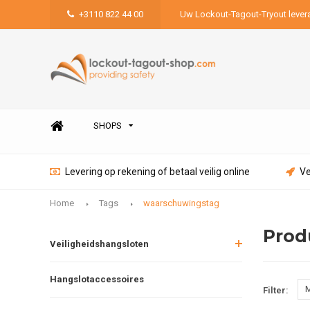
+3110 822 44 00
Uw Lockout-Tagout-Tryout lever
SHOPS
Levering op rekening of betaal veilig online
Ve
Home
Tags
waarschuwingstag
Prod
Veiligheidshangsloten
Hangslotaccessoires
M
Filter: