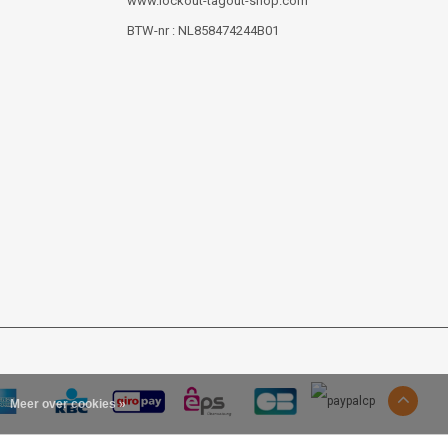
www.lockout-tagout-shop.com
BTW-nr : NL858474244B01
Meer over cookies »