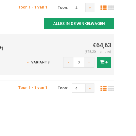
Toon 1 - 1 van 1
Toon:
4
ALLES IN DE WINKELWAGEN
€64,63
71
(€78,20 Incl. btw)
-
+
VARIANTS
Toon 1 - 1 van 1
Toon:
4