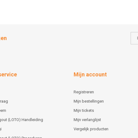
gen
service
Mijn account
Registreren
vraag
Mijn bestellingen
teem
Mijn tickets
gout (LOTO) Handleiding
Mijn verlanglijst
i
Vergelijk producten