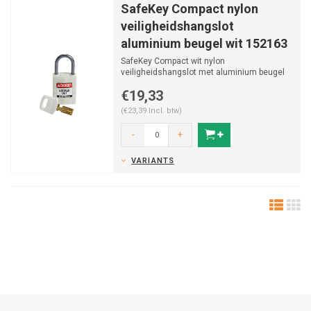
SafeKey Compact nylon
veiligheidshangslot
aluminium beugel wit 152163
SafeKey Compact wit nylon
veiligheidshangslot met aluminium beugel
(Ø4,70mm, H 25mm) en vastzittend...
€19,33
(€23,39 Incl. btw)
-
+
VARIANTS