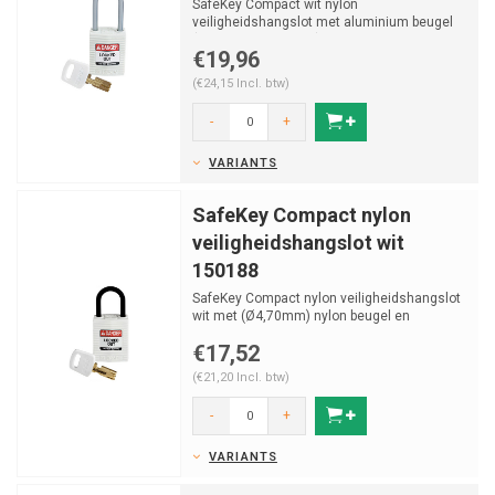
SafeKey Compact wit nylon
veiligheidshangslot met aluminium beugel
(Ø4,70mm, H 38mm) en vastzitten...
€19,96
(€24,15 Incl. btw)
-
+
VARIANTS
SafeKey Compact nylon
veiligheidshangslot wit
150188
SafeKey Compact nylon veiligheidshangslot
wit met (Ø4,70mm) nylon beugel en
vastzittende sleutelfun...
€17,52
(€21,20 Incl. btw)
-
+
VARIANTS