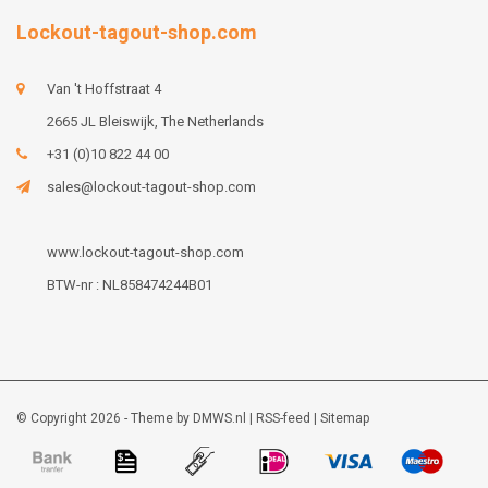
Lockout-tagout-shop.com
Van 't Hoffstraat 4
2665 JL Bleiswijk, The Netherlands
+31 (0)10 822 44 00
sales@lockout-tagout-shop.com
www.lockout-tagout-shop.com
BTW-nr : NL858474244B01
© Copyright 2026 - Theme by
DMWS.nl
|
RSS-feed
|
Sitemap