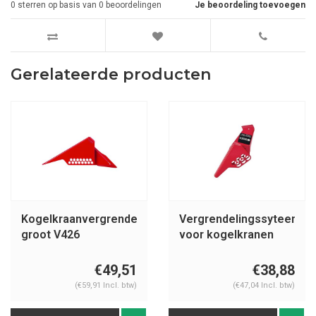
0
sterren op basis van
0
beoordelingen
Je beoordeling toevoegen
Gerelateerde producten
Kogelkraanvergrendeling
Vergrendelingssyteem
groot V426
voor kogelkranen
065692
€49,51
€38,88
(€59,91 Incl. btw)
(€47,04 Incl. btw)