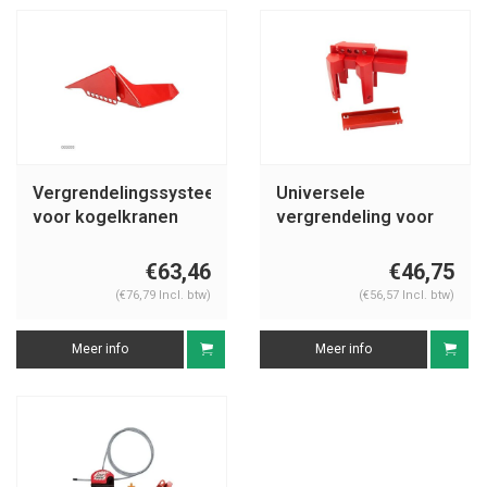
Vergrendelingssysteem
Universele
voor kogelkranen
vergrendeling voor
065693-065669
kogelkranen S3080
€63,46
€46,75
(€76,79 Incl. btw)
(€56,57 Incl. btw)
Meer info
Meer info