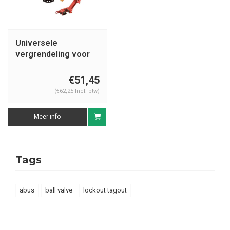
Universele
vergrendeling voor
kogelkranen S806-
491B
€51,45
(€62,25 Incl. btw)
Meer info
Tags
abus
ball valve
lockout tagout