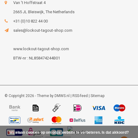
Van 't Hoffstraat 4
2665 JL Bleiswijk, The Netherlands
+31 (0)10 822 44 00
sales@lockout-tagout-shop.com
www.lockout-tagout-shop.com
BTW-nr : NL858474244B01
© Copyright 2026 - Theme by
DMWS.nl
|
RSS-feed
|
Sitemap
Wij slaan cookies op om onze website te verbeteren. Is dat akkoord?