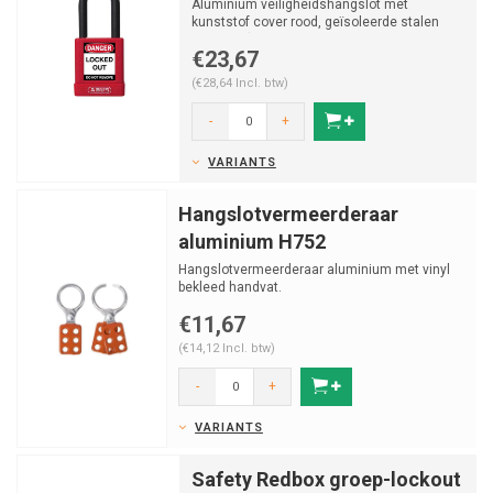
Aluminium veiligheidshangslot met
kunststof cover rood, geïsoleerde stalen
beugel v (ø 6.5mm, H 3...
€23,67
(€28,64 Incl. btw)
-
+
VARIANTS
Hangslotvermeerderaar
aluminium H752
Hangslotvermeerderaar aluminium met vinyl
bekleed handvat.
€11,67
(€14,12 Incl. btw)
-
+
VARIANTS
Safety Redbox groep-lockout