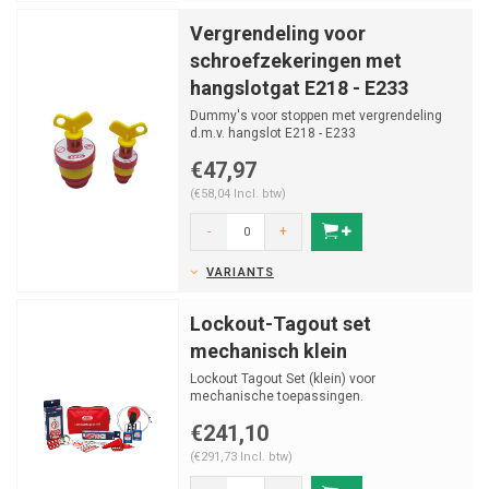
Vergrendeling voor
schroefzekeringen met
hangslotgat E218 - E233
Dummy's voor stoppen met vergrendeling
d.m.v. hangslot E218 - E233
€47,97
(€58,04 Incl. btw)
-
+
VARIANTS
Lockout-Tagout set
mechanisch klein
Lockout Tagout Set (klein) voor
mechanische toepassingen.
€241,10
(€291,73 Incl. btw)