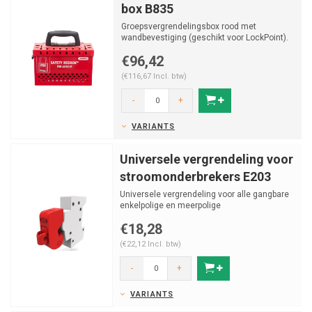
box B835
Groepsvergrendelingsbox rood met
wandbevestiging (geschikt voor LockPoint).
€96,42
(€116,67 Incl. btw)
-
+
VARIANTS
Universele vergrendeling voor
stroomonderbrekers E203
Universele vergrendeling voor alle gangbare
enkelpolige en meerpolige
zekeringsautomaten.
€18,28
(€22,12 Incl. btw)
-
+
VARIANTS