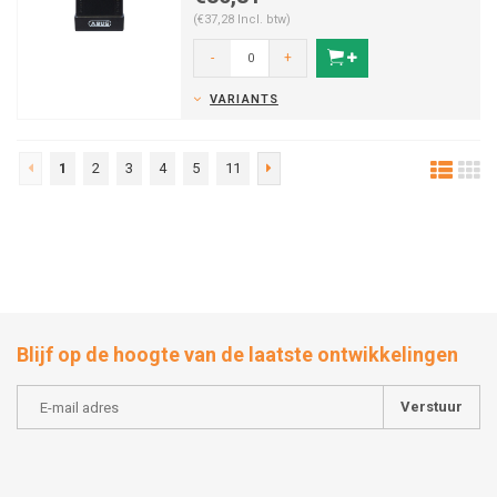
(€37,28 Incl. btw)
-
+
VARIANTS
1
2
3
4
5
11
Blijf op de hoogte van de laatste ontwikkelingen
Verstuur