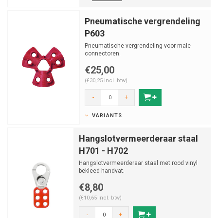
Pneumatische vergrendeling
P603
Pneumatische vergrendeling voor male
connectoren.
€25,00
(€30,25 Incl. btw)
-
+
VARIANTS
Hangslotvermeerderaar staal
H701 - H702
Hangslotvermeerderaar staal met rood vinyl
bekleed handvat.
€8,80
(€10,65 Incl. btw)
-
+