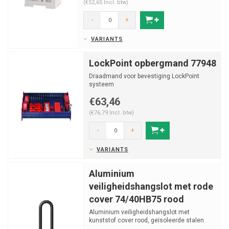
(€52,65 Incl. btw)
-
+
VARIANTS
LockPoint opbergmand 77948
Draadmand voor bevestiging LockPoint
systeem
€63,46
(€76,79 Incl. btw)
-
+
VARIANTS
Aluminium
veiligheidshangslot met rode
cover 74/40HB75 rood
Aluminium veiligheidshangslot met
kunststof cover rood, geïsoleerde stalen
beugel v (ø 6.5mm, H 7...