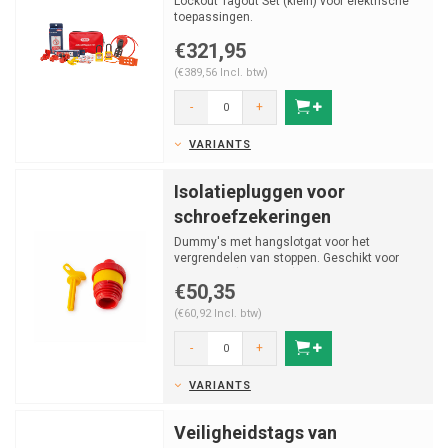
Lockout Tagout Set (klein) voor elektrische
toepassingen.
€321,95
(€389,56 Incl. btw)
-
+
VARIANTS
Isolatiepluggen voor
schroefzekeringen
Dummy's met hangslotgat voor het
vergrendelen van stoppen. Geschikt voor
D01 & D02 (E14 & E18) en DI...
€50,35
(€60,92 Incl. btw)
-
+
VARIANTS
Veiligheidstags van