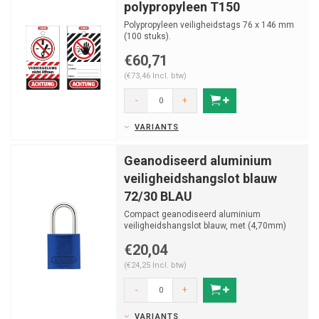
polypropyleen T150
Polypropyleen veiligheidstags 76 x 146 mm
(100 stuks).
€60,71
(€73,46 Incl. btw)
-
+
VARIANTS
Geanodiseerd aluminium
veiligheidshangslot blauw
72/30 BLAU
Compact geanodiseerd aluminium
veiligheidshangslot blauw, met (4,70mm)
NANO protect stalen beugel.
€20,04
(€24,25 Incl. btw)
-
+
VARIANTS