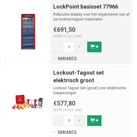
LockPoint basisset 77966
Robuuste display voor het organiseren van al
uw lockout-tagout materialen.
€691,50
(€836,72 Incl. btw)
-
+
VARIANTS
Lockout-Tagout set
elektrisch groot
Lockout Tagout Set (groot) voor elektrische
toepassingen.
€577,80
(€699,14 Incl. btw)
-
+
VARIANTS