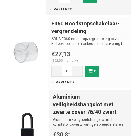
VARIANTS
E360 Noodstopschakelaar-
vergrendeling
ABUS E360 noodstopvergrendeling beveiligt
E-stopknoppen om onbedoelde activering te
voorkomen en ond...
€27,13
(€32,83 Incl. btw)
-
+
VARIANTS
Aluminium
veiligheidshangslot met
zwarte cover 76/40 zwart
Aluminium veiligheidshangslot met
kunststof cover zwart, geïsoleerde stalen
beugel beugel (ø 6.50...
€30,81