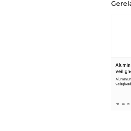
Gerel
Alumin
veilig
met gr
Aluminiu
74BS/40
veilighei
kunststof 