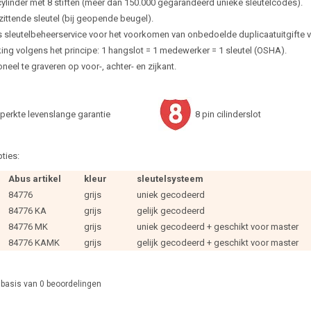
cylinder met 8 stiften (meer dan 150.000 gegarandeerd unieke sleutelcodes).
zittende sleutel (bij geopende beugel).
 sleutelbeheerservice voor het voorkomen van onbedoelde duplicaatuitgifte van
ing volgens het principe: 1 hangslot = 1 medewerker = 1 sleutel (OSHA).
neel te graveren op voor-, achter- en zijkant.
perkte levenslange garantie
8 pin cilinderslot
ties:
Abus artikel
kleur
sleutelsysteem
84776
grijs
uniek gecodeerd
84776 KA
grijs
gelijk gecodeerd
84776 MK
grijs
uniek gecodeerd + geschikt voor master
84776 KAMK
grijs
gelijk gecodeerd + geschikt voor master
 basis van
0
beoordelingen