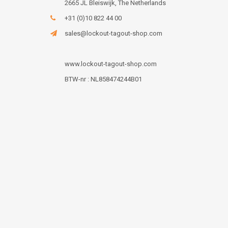
2665 JL Bleiswijk, The Netherlands
+31 (0)10 822 44 00
sales@lockout-tagout-shop.com
www.lockout-tagout-shop.com
BTW-nr : NL858474244B01