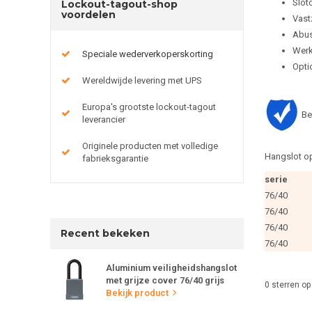
Slot
Lockout-tagout-shop
voordelen
Vast
Abus
Werk
Speciale wederverkoperskorting
Optio
Wereldwijde levering met UPS
Europa's grootste lockout-tagout
Be
leverancier
Originele producten met volledige
Hangslot op
fabrieksgarantie
serie
76/40
76/40
76/40
Recent bekeken
76/40
Aluminium veiligheidshangslot
met grijze cover 76/40 grijs
0
sterren op
Bekijk product