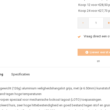
Koop 12 voor €28,50 p
Koop 24 voor €27,73 p
-
+
Vraag direct een o
Liever eerst 
ng
Specificaties
tgewicht (126g) aluminium veiligheidshangslot grijs, met (ø 6.50mm) kunststo
and tegen hoge temperaturen
orpen speciaal voor mechanische lockout tagout (LOTO) toepassingen.
oleerd huis, zeer hoge hittebestendigheid en goed bestand tegen stof en grui