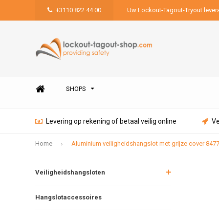
+3110 822 44 00
Uw Lockout-Tagout-Tryout lever
SHOPS
Levering op rekening of betaal veilig online
Ve
Home
Aluminium veiligheidshangslot met grijze cover 847
Veiligheidshangsloten
Hangslotaccessoires