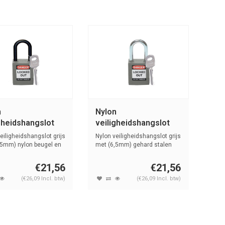
n
Nylon
gheidshangslot
veiligheidshangslot
 814154
grijs 814113
eiligheidshangslot grijs
Nylon veiligheidshangslot grijs
,5mm) nylon beugel en
met (6,5mm) gehard stalen
be...
€21,56
€21,56
(€26,09 Incl. btw)
(€26,09 Incl. btw)