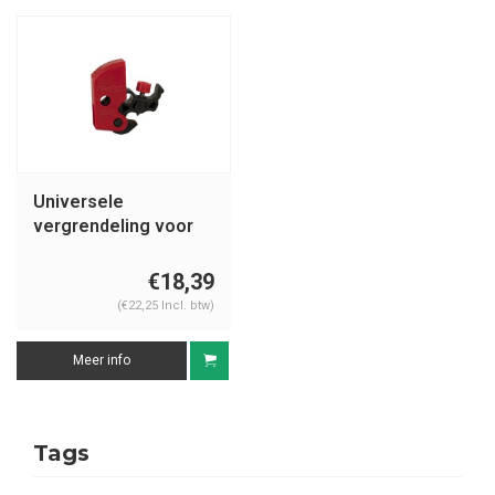
Universele
vergrendeling voor
stroomonderbrekers
S2394
€18,39
(€22,25 Incl. btw)
Meer info
Tags