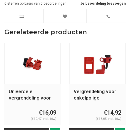
0
sterren op basis van
0
beoordelingen
Je beoordeling toevoegen
Gerelateerde producten
Universele
Vergrendeling voor
vergrendeling voor
enkelpolige
meerpolige
onderbrekers E201
onderbrekers
€16,09
€14,92
066321, 066320
(€19,47 Incl. btw)
(€18,05 Incl. btw)