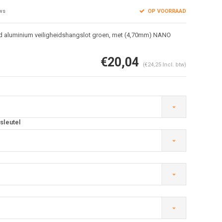
OP VOORRAAD
ws
 aluminium veiligheidshangslot groen, met (4,70mm) NANO
€20,04
(€24,25 Incl. btw)
Afbeelding vergroten
sleutel