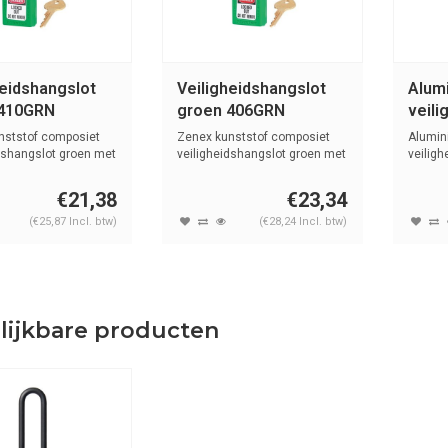
heidshangslot
Veiligheidshangslot
Alum
 410GRN
groen 406GRN
veili
groe
nststof composiet
Zenex kunststof composiet
Alumin
groe
dshangslot groen met
veiligheidshangslot groen met
veilig
(6mm...
kunstst
€21,38
€23,34
(€25,87 Incl. btw)
(€28,24 Incl. btw)
lijkbare producten