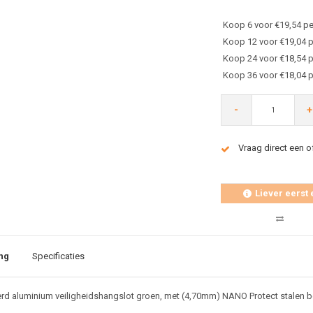
Koop 6 voor €19,54 pe
Koop 12 voor €19,04 p
Koop 24 voor €18,54 p
Koop 36 voor €18,04 p
-
+
Vraag direct een o
Liever eerst 
ng
Specificaties
d aluminium veiligheidshangslot groen, met (4,70mm) NANO Protect stalen b