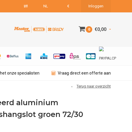
NL
€
Inloggen
€0,00
0
het onze specialisten
Vraag direct een offerte aan
Terug naar overzicht
eerd aluminium
dshangslot groen 72/30