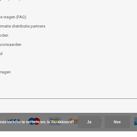
e vragen (FAQ)
matie distributie partners
oden
voorwaarden
id
vragen
nze website te verbeteren. Is dat akkoord?
Ja
Nee