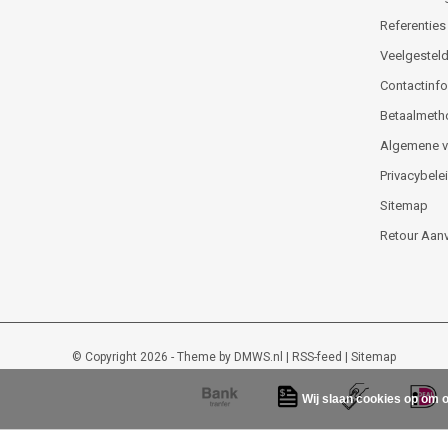
Referenties
Veelgesteld
Contactinfor
Betaalmeth
Algemene 
Privacybele
Sitemap
Retour Aan
© Copyright 2026 - Theme by
DMWS.nl
|
RSS-feed
|
Sitemap
Wij slaan cookies op om o
Lockout-tagout-shop
9
/
10
-
48
beoordelingen op
Kiyoh