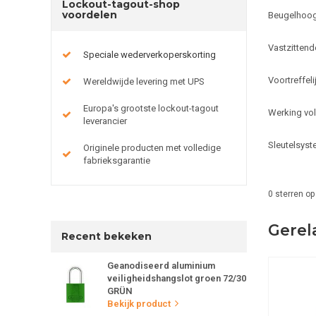
Lockout-tagout-shop
voordelen
Beugelhoo
Vastzittend
Speciale wederverkoperskorting
Voortreffel
Wereldwijde levering met UPS
Europa's grootste lockout-tagout
Werking vol
leverancier
Sleutelsyst
Originele producten met volledige
fabrieksgarantie
0
sterren op
Gerel
Recent bekeken
Geanodiseerd aluminium
veiligheidshangslot groen 72/30
GRÜN
Bekijk product