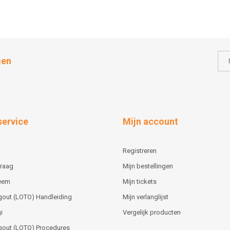
gen
service
Mijn account
Registreren
vraag
Mijn bestellingen
teem
Mijn tickets
gout (LOTO) Handleiding
Mijn verlanglijst
i
Vergelijk producten
gout (LOTO) Procedures