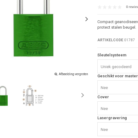
0 revie
Compact geanodiseerd
protect stalen beugel.
ARTIKELCODE
01787
Sleutelsysteem
Uniek gecodeerd
Afbeelding vergroten
Geschikt voor master
Nee
Cover
Nee
Lasergravering
Nee