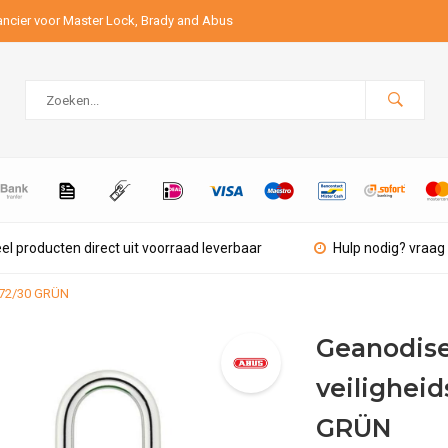
ancier voor Master Lock, Brady and Abus
el producten direct uit voorraad leverbaar
Hulp nodig? vraag 
 72/30 GRÜN
Geanodis
veilighei
GRÜN