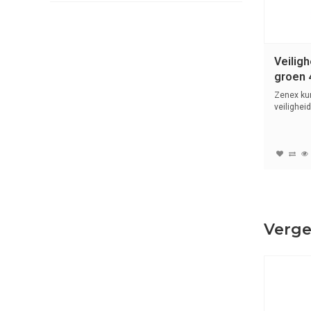
Veilig
groen
Zenex ku
veilighei
(6mm...
Verge