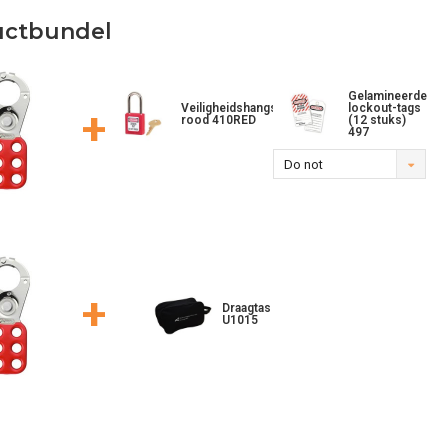
uctbundel
Gelamineerde
Veiligheidshangslot
lockout-tags
+
rood 410RED
(12 stuks)
497
Do not
operate (EN)
+
Draagtas
U1015