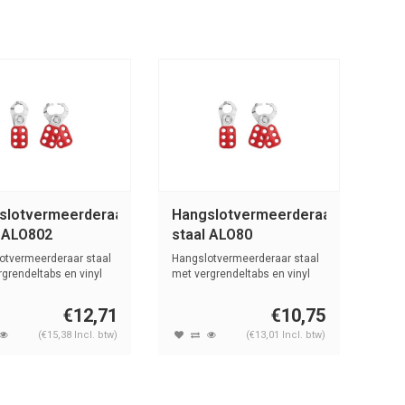
slotvermeerderaar
Hangslotvermeerderaar
l ALO802
staal ALO80
otvermeerderaar staal
Hangslotvermeerderaar staal
grendeltabs en vinyl
met vergrendeltabs en vinyl
bekl...
€12,71
€10,75
(€15,38 Incl. btw)
(€13,01 Incl. btw)