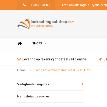
+3110 822 44 00
Uw Lockout-Tagout-Tryout lever
SHOPS
Levering op rekening of betaal veilig online
Ve
Home
Hangslotvermeerderaar staal H711, H712
Veiligheidshangsloten
Hangslotaccessoires