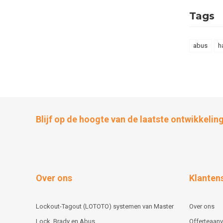
Tags
abus
h
Blijf op de hoogte van de laatste ontwikkelin
Over ons
Klanten
Lockout-Tagout (LOTOTO) systemen van Master
Over ons
Lock, Brady en Abus
Offerteaan