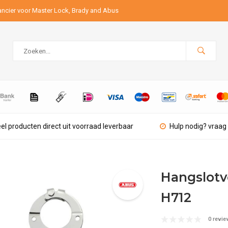
ancier voor Master Lock, Brady and Abus
el producten direct uit voorraad leverbaar
Hulp nodig? vraag 
Hangslotv
H712
0 revie