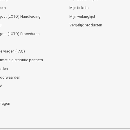
teem
Mijn tickets
gout (LOTO) Handleiding
Mijn verlanglijst
i
Vergelijk producten
gout (LOTO) Procedures
e vragen (FAQ)
matie distributie partners
oden
voorwaarden
id
vragen