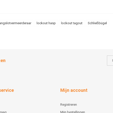
angslotvermeerderaar
lockout hasp
lockout tagout
Schließbügel
gen
service
Mijn account
Registreren
vraag
Mijn bestellingen