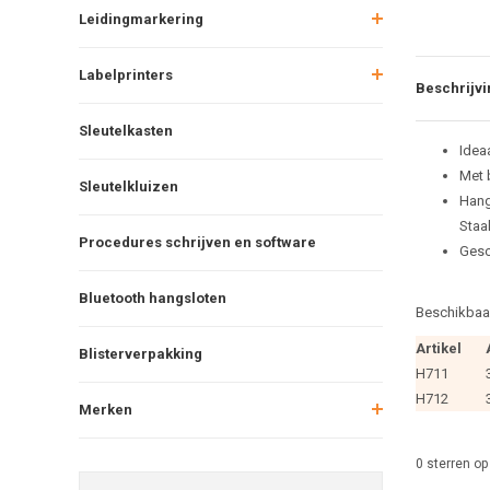
Leidingmarkering
Labelprinters
Beschrijvi
Sleutelkasten
Idea
Met 
Sleutelkluizen
Hang
Staa
Procedures schrijven en software
Gesc
Bluetooth hangsloten
Beschikbaar
Artikel
Blisterverpakking
H711
H712
Merken
0
sterren op