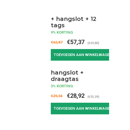
+ hangslot + 12
tags
9% KORTING
€57,37
€62,87
(€69,80)
TOEVOEGEN AAN WINKELWAGEN
hangslot +
draagtas
3% KORTING
€28,92
€29,94
(€35,09)
TOEVOEGEN AAN WINKELWAGEN