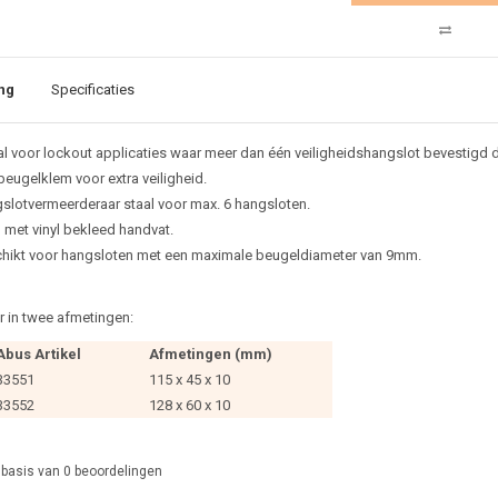
ng
Specificaties
al voor lockout applicaties waar meer dan één veiligheidshangslot bevestigd d
beugelklem voor extra veiligheid.
slotvermeerderaar staal voor max. 6 hangsloten.
l met vinyl bekleed handvat.
hikt voor hangsloten met een maximale beugeldiameter van 9mm.
 in twee afmetingen:
Abus Artikel
Afmetingen (mm)
33551
115 x 45 x 10
33552
128 x 60 x 10
 basis van
0
beoordelingen