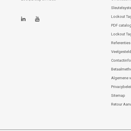
Sleutelsys
Lockout Ta
PDF catalog
Lockout Ta
Referenties
Veelgesteld
Contactinfor
Betaalmeth
Algemene 
Privacybele
Sitemap
Retour Aan