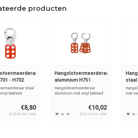
ateerde producten
otvermeerderaar
Hangslotvermeerderaar
Hang
H701 - H702
aluminium H751
staa
vermeerderaar staal
Hangslotvermeerderaar
Hangsl
vinyl bekleed
aluminium met vinyl bekleed
met ver
handvat.
bekl...
€8,80
€10,02
(€10,65 Incl. btw)
(€12,12 Incl. btw)