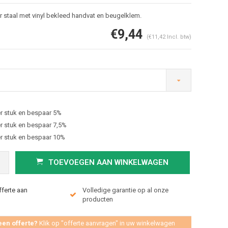
 staal met vinyl bekleed handvat en beugelklem.
€9,44
(€11,42 Incl. btw)
r stuk en bespaar 5%
Afbeelding vergroten
r stuk en bespaar 7,5%
r stuk en bespaar 10%
TOEVOEGEN AAN WINKELWAGEN
fferte aan
Volledige garantie op al onze
producten
een offerte?
Klik op "offerte aanvragen" in uw winkelwagen