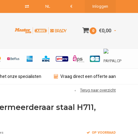
NL
€
Inloggen
€0,00
0
het onze specialisten
Vraag direct een offerte aan
Terug naar overzicht
ermeerderaar staal H711,
OP VOORRAAD
ws