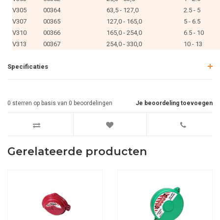
V305
00364
63,5 - 127,0
2.5 - 5
V307
00365
127,0 - 165,0
5 - 6.5
V310
00366
165,0 - 254,0
6.5 - 10
V313
00367
254,0 - 330,0
10 - 13
Specificaties
0
sterren op basis van
0
beoordelingen
Je beoordeling toevoegen
Gerelateerde producten