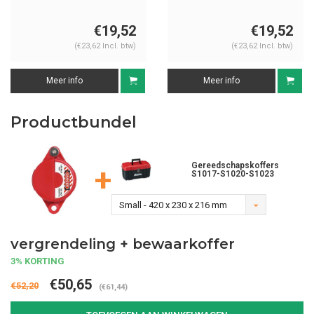
€19,52
€19,52
(€23,62 Incl. btw)
(€23,62 Incl. btw)
Meer info
Meer info
Productbundel
Gereedschapskoffers
+
S1017-S1020-S1023
Small - 420 x 230 x 216 mm
vergrendeling + bewaarkoffer
3% KORTING
€50,65
€52,20
(€61,44)