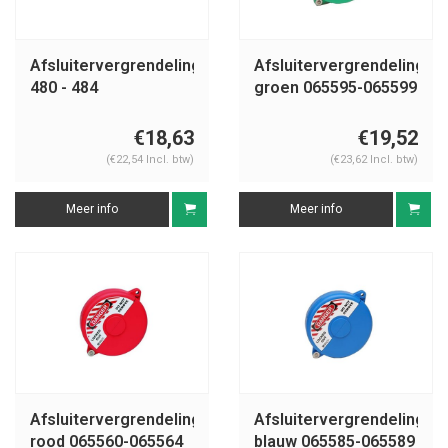
Afsluitervergrendelingen
Afsluitervergrendelingen
480 - 484
groen 065595-065599
€18,63
€19,52
(€22,54 Incl. btw)
(€23,62 Incl. btw)
Meer info
Meer info
Afsluitervergrendelingen
Afsluitervergrendelingen
rood 065560-065564
blauw 065585-065589