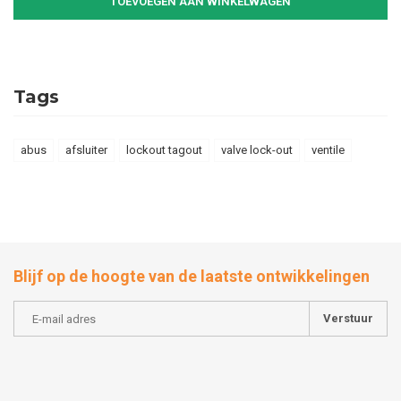
TOEVOEGEN AAN WINKELWAGEN
Tags
abus
afsluiter
lockout tagout
valve lock-out
ventile
Blijf op de hoogte van de laatste ontwikkelingen
Verstuur