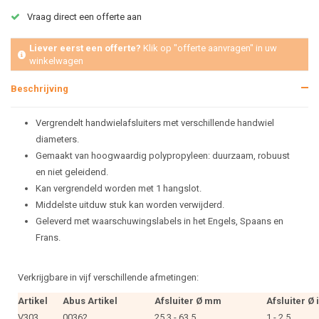
Vraag direct een offerte aan
Liever eerst een offerte?
Klik op "offerte aanvragen" in uw
winkelwagen
Beschrijving
Vergrendelt handwielafsluiters met verschillende handwiel
diameters.
Gemaakt van hoogwaardig polypropyleen: duurzaam, robuust
en niet geleidend.
Kan vergrendeld worden met 1 hangslot.
Middelste uitduw stuk kan worden verwijderd.
Geleverd met waarschuwingslabels in het Engels, Spaans en
Frans.
Verkrijgbare in vijf verschillende afmetingen:
Artikel
Abus Artikel
Afsluiter Ø mm
Afsluiter Ø 
V303
00362
25,3 - 63,5
1 - 2.5