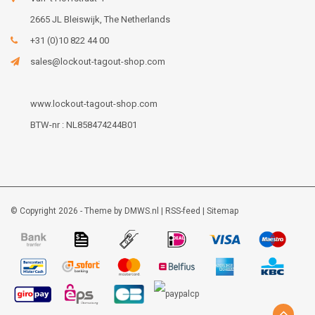
2665 JL Bleiswijk, The Netherlands
+31 (0)10 822 44 00
sales@lockout-tagout-shop.com
www.lockout-tagout-shop.com
BTW-nr : NL858474244B01
© Copyright 2026 - Theme by
DMWS.nl
|
RSS-feed
|
Sitemap