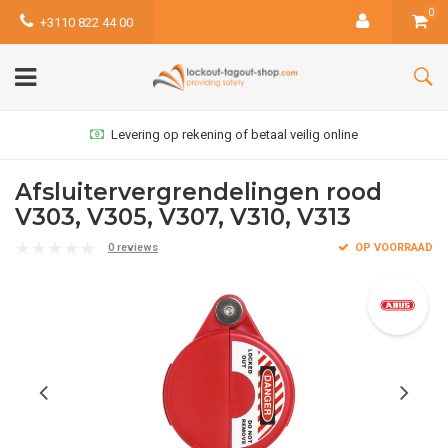
0
+3110 822 44 00
Levering op rekening of betaal veilig online
Afsluitervergrendelingen rood
V303, V305, V307, V310, V313
0 reviews
OP VOORRAAD