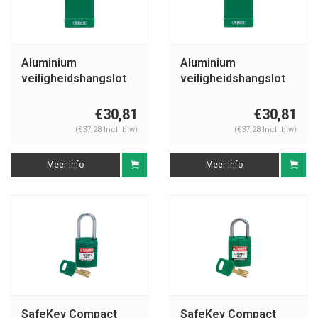
Aluminium
Aluminium
veiligheidshangslot
veiligheidshangslot
met groene cover
met groene cover
76/40 groen
76PS/40 groen
€30,81
€30,81
(€37,28 Incl. btw)
(€37,28 Incl. btw)
Meer info
Meer info
SafeKey Compact
SafeKey Compact