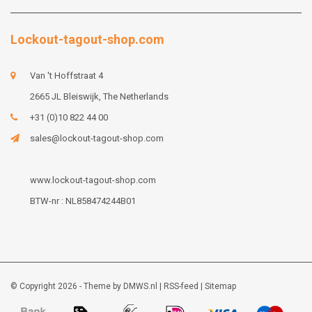
Lockout-tagout-shop.com
Van 't Hoffstraat 4
2665 JL Bleiswijk, The Netherlands
+31 (0)10 822 44 00
sales@lockout-tagout-shop.com
www.lockout-tagout-shop.com
BTW-nr : NL858474244B01
© Copyright 2026 - Theme by
DMWS.nl
|
RSS-feed
|
Sitemap