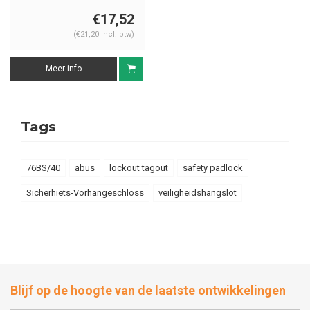
groen 150182
€17,52
(€21,20 Incl. btw)
Meer info
Tags
76BS/40
abus
lockout tagout
safety padlock
Sicherhiets-Vorhängeschloss
veiligheidshangslot
Blijf op de hoogte van de laatste ontwikkelingen