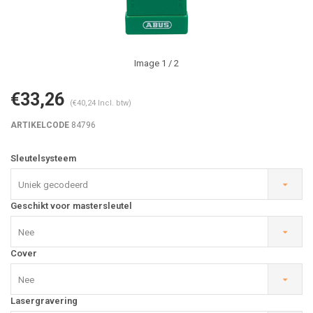
Image
1
/ 2
€33,26
(€40,24 Incl. btw)
ARTIKELCODE
84796
Sleutelsysteem
Uniek gecodeerd
Geschikt voor mastersleutel
Nee
Cover
Nee
Lasergravering