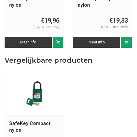
nylon
nylon
veiligheidshangslot
veiligheidshangslot
aluminium beugel
aluminium beugel
€19,96
€19,33
groen 151657
groen 152157
(€24,15 Incl. btw)
(€23,39 Incl. btw)
Meer info
Meer info
Vergelijkbare producten
SafeKey Compact
nylon
veiligheidshangslot