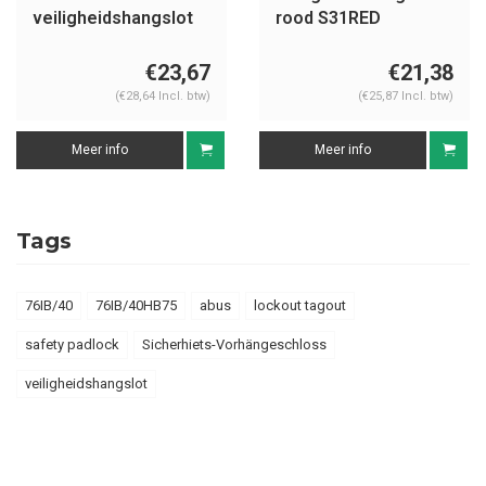
veiligheidshangslot
rood S31RED
met rode cover
74BS/40 rood
€23,67
€21,38
(€28,64 Incl. btw)
(€25,87 Incl. btw)
Meer info
Meer info
Tags
76IB/40
76IB/40HB75
abus
lockout tagout
safety padlock
Sicherhiets-Vorhängeschloss
veiligheidshangslot