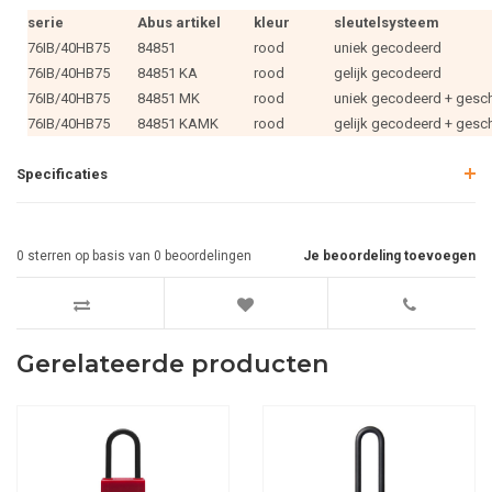
serie
Abus artikel
kleur
sleutelsysteem
76IB/40HB75
84851
rood
uniek gecodeerd
76IB/40HB75
84851 KA
rood
gelijk gecodeerd
76IB/40HB75
84851 MK
rood
uniek gecodeerd + gesch
76IB/40HB75
84851 KAMK
rood
gelijk gecodeerd + gesch
Specificaties
0
sterren op basis van
0
beoordelingen
Je beoordeling toevoegen
Gerelateerde producten