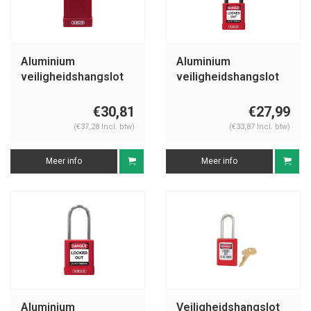
Aluminium
Aluminium
veiligheidshangslot
veiligheidshangslot
met rode cover
met rode cover
76PS/40 rood
74/40HB75 rood
€30,81
€27,99
(€37,28 Incl. btw)
(€33,87 Incl. btw)
Meer info
Meer info
Aluminium
Veiligheidshangslot