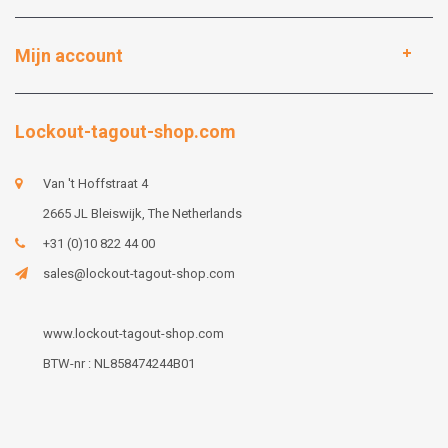
Mijn account
Lockout-tagout-shop.com
Van 't Hoffstraat 4
2665 JL Bleiswijk, The Netherlands
+31 (0)10 822 44 00
sales@lockout-tagout-shop.com
www.lockout-tagout-shop.com
BTW-nr : NL858474244B01