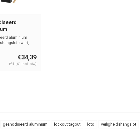
iseerd
ium
heidshangslot
eerd aluminium
S1106BLK
dshangslot zwart,
m...
€34,39
(€41,61 Incl. btw)
geanodiseerd aluminium
lockout tagout
loto
veiligheidshangslot