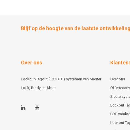
Blijf op de hoogte van de laatste ontwikkelin
Over ons
Klanten
Lockout-Tagout (LOTOTO) systemen van Master
Over ons
Lock, Brady en Abus
Offerteaan
Sleutelsys
Lockout Ta
PDF catalog
Lockout Ta