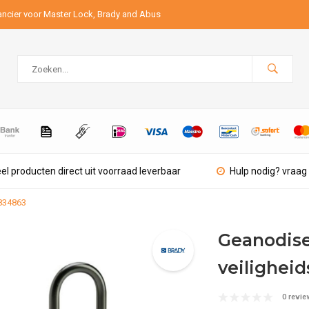
ancier voor Master Lock, Brady and Abus
el producten direct uit voorraad leverbaar
Hulp nodig? vraag 
 834863
Geanodis
veilighei
0 revie