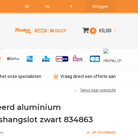
NL
€
Inloggen
€0,00
0
het onze specialisten
Vraag direct een offerte aan
Terug naar overzicht
eerd aluminium
dshangslot zwart 834863
OP VOORRAAD
ws