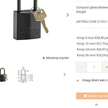
Compact geanodiseerd 
beugel.
ARTIKELCODE
834863
Koop 6 voor €28,43 pe
Koop 12 voor €27,70 p
Koop 24 voor €26,97 p
Koop 36 voor €26,24 p
Afbeelding vergroten
-
+
Vraag direct een o
Liever eerst 