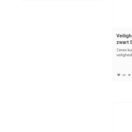
Veilig
zwart 
Zenex ku
veilighei
(4,7...