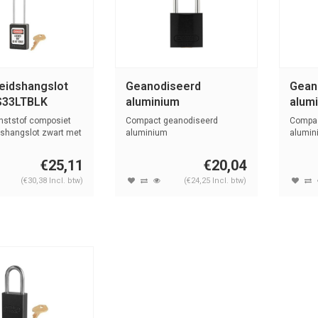
heidshangslot
Geanodiseerd
Gean
S33LTBLK
aluminium
alum
veiligheidshangslot
veili
nststof composiet
Compact geanodiseerd
Compac
zwart 72/30
zwart
dshangslot zwart met
aluminium
alumin
veiligheidshangslot zwart,
veiligh
SCHWARZ
SCH
me...
me...
€25,11
€20,04
(€30,38 Incl. btw)
(€24,25 Incl. btw)