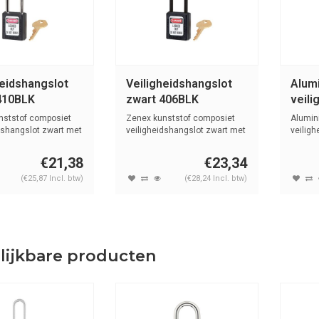
heidshangslot
Veiligheidshangslot
Alum
410BLK
zwart 406BLK
veili
met 
nststof composiet
Zenex kunststof composiet
Alumin
74BS
dshangslot zwart met
veiligheidshangslot zwart met
veilig
(6mm...
kunstst
€21,38
€23,34
(€25,87 Incl. btw)
(€28,24 Incl. btw)
lijkbare producten