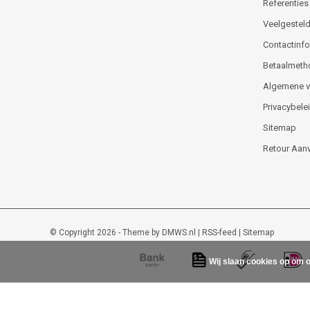
Referenties
Veelgesteld
Contactinfor
Betaalmeth
Algemene 
Privacybele
Sitemap
Retour Aan
© Copyright 2026 - Theme by
DMWS.nl
|
RSS-feed
|
Sitemap
Wij slaan cookies op om o
Lockout-tagout-shop
9
/
10
-
48
beoordelingen op
Kiyoh