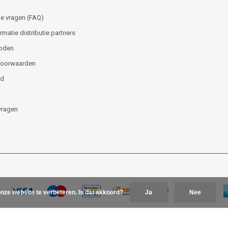
e vragen (FAQ)
matie distributie partners
oden
voorwaarden
id
vragen
nze website te verbeteren. Is dat akkoord?
Ja
Nee