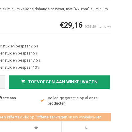
aluminium veiligheidshangslot zwart, met (4,70mm) aluminium
€29,16
(€35,28 Incl. btw)
r stuk en bespaar 2,5%
er stuk en bespaar 5%
er stuk en bespaar 7,5%
er stuk en bespaar 10%
Afbeelding vergroten
TOEVOEGEN AAN WINKELWAGEN
fferte aan
Volledige garantie op al onze
producten
een offerte?
Klik op "offerte aanvragen" in uw winkelwagen