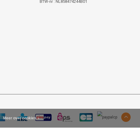
BTW-nr : NL858474244B01
Meer over cookies »