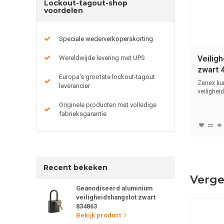
Lockout-tagout-shop
voordelen
Speciale wederverkoperskorting
Wereldwijde levering met UPS
Veilig
zwart 
Europa's grootste lockout-tagout
Zenex ku
leverancier
veilighei
(6mm...
Originele producten met volledige
fabrieksgarantie
Recent bekeken
Verge
Geanodiseerd aluminium
veiligheidshangslot zwart
834863
Bekijk product