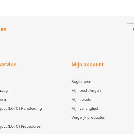
gen
service
Mijn account
Registreren
vraag
Mijn bestellingen
teem
Mijn tickets
gout (LOTO) Handleiding
Mijn verlanglijst
i
Vergelijk producten
gout (LOTO) Procedures