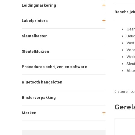
Leidingmarkering
Beschrijvi
Labelprinters
Gean
Sleutelkasten
Beug
Vast
Voor
Sleutelkluizen
Werk
Sleu
Procedures schrijven en software
Abus
Bluetooth hangsloten
0
sterren op
Blisterverpakking
Gerel
Merken