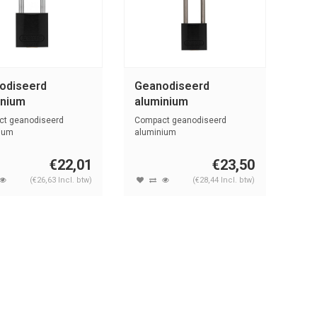
odiseerd
Geanodiseerd
inium
aluminium
gheidshangslot
veiligheidshangslot
t geanodiseerd
Compact geanodiseerd
 72IB/30
zwart 72IB/30HB50
ium
aluminium
eidshangslot black,
veiligheidshangslot zwart,
WARZ
SCHWARZ
me...
€22,01
€23,50
(€26,63 Incl. btw)
(€28,44 Incl. btw)